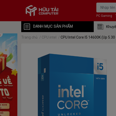
PC Gaming
DANH MỤC SẢN PHẨM
Khuyế
Trang chủ
/
CPU intel
/
CPU Intel Core I5 14600K (Up 5.3