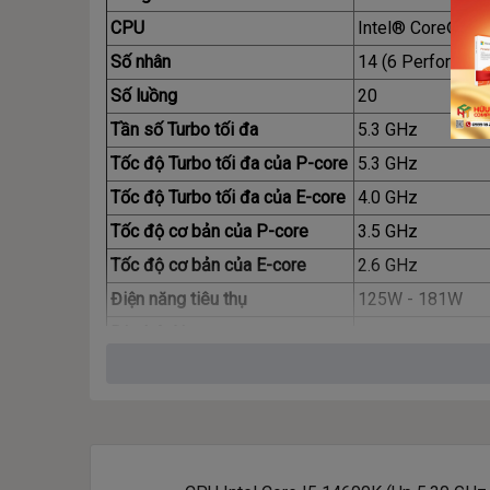
CPU
Intel® Core® i5-
Số nhân
14 (6 Performanc
Số luồng
20
Tần số Turbo tối đa
5.3 GHz
Tốc độ Turbo tối đa của P-core
5.3 GHz
Tốc độ Turbo tối đa của E-core
4.0 GHz
Tốc độ cơ bản của P-core
3.5 GHz
Tốc độ cơ bản của E-core
2.6 GHz
Điện năng tiêu thụ
125W - 181W
Bộ nhớ đệm
24MB Intel® Sma
Bo mạch chủ tương thích
600 và 700 serie
Bộ nhớ hỗ trợ tối đa
192GB
Loại bộ nhớ
DDR5, DDR4
Nhân đồ họa tích hợp
Intel® UHD Grap