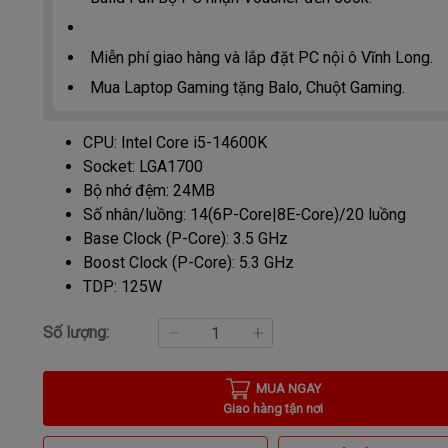
Miễn phí giao hàng và lắp đặt PC nội ô Vĩnh Long.
Mua Laptop Gaming tặng Balo, Chuột Gaming.
CPU: Intel Core i5-14600K
Socket: LGA1700
Bộ nhớ đệm: 24MB
Số nhân/luồng: 14(6P-Core|8E-Core)/20 luồng
Base Clock (P-Core): 3.5 GHz
Boost Clock (P-Core): 5.3 GHz
TDP: 125W
Số lượng:
MUA NGAY
Giao hàng tận nơi