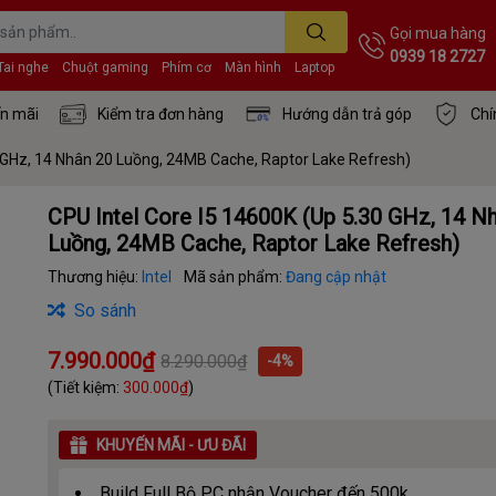
Gọi mua hàng
0939 18 2727
Tai nghe
Chuột gaming
Phím cơ
Màn hình
Laptop
n mãi
Kiểm tra đơn hàng
Hướng dẫn trả góp
Chí
0 GHz, 14 Nhân 20 Luồng, 24MB Cache, Raptor Lake Refresh)
CPU Intel Core I5 14600K (Up 5.30 GHz, 14 N
Luồng, 24MB Cache, Raptor Lake Refresh)
Thương hiệu:
Intel
Mã sản phẩm:
Đang cập nhật
So sánh
7.990.000₫
8.290.000₫
-4%
(Tiết kiệm:
300.000₫
)
KHUYẾN MÃI - ƯU ĐÃI
Build Full Bộ PC nhận Voucher đến 500k.