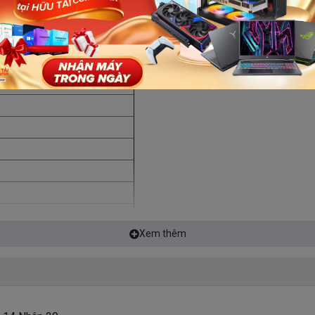
14600K (Raptor Lake)
e-cores/ 8 Efficient-cores)
rt Cache
Xem thêm
s
hics 770