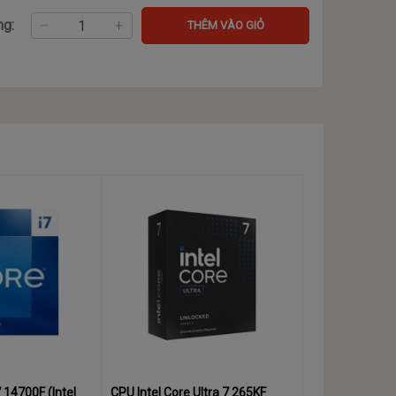
ng:
THÊM VÀO GIỎ
7 14700F (Intel
CPU Intel Core Ultra 7 265KF