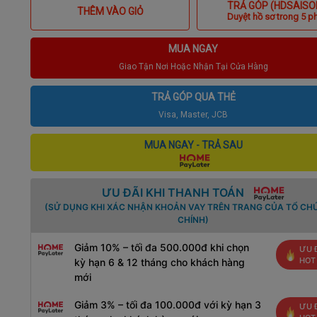
TRẢ GÓP (HDSAISO
THÊM VÀO GIỎ
Duyệt hồ sơ trong 5 p
MUA NGAY
Giao Tận Nơi Hoặc Nhận Tại Cửa Hàng
TRẢ GÓP QUA THẺ
Visa, Master, JCB
MUA NGAY - TRẢ SAU
ƯU ĐÃI KHI THANH TOÁN
(SỬ DỤNG KHI XÁC NHẬN KHOẢN VAY TRÊN TRANG CỦA TỔ CHỨ
CHÍNH)
Giảm 10% – tối đa 500.000đ khi chọn
ƯU 
HOT
kỳ hạn 6 & 12 tháng cho khách hàng
mới
Giảm 3% – tối đa 100.000đ với kỳ hạn 3
ƯU 