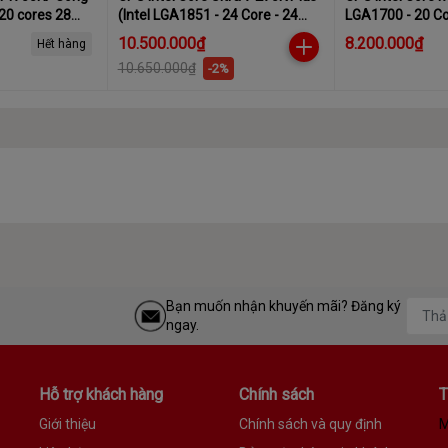
 20 cores 28
(Intel LGA1851 - 24 Core - 24
LGA1700 - 20 Co
Thread - Base 3.2Ghz - Turbo
Base 2.1Ghz - T
10.500.000₫
8.200.000₫
Hết hàng
5.5Ghz - Cache 36MB)
Cache 33MB)
10.650.000₫
-2%
Bạn muốn nhận khuyến mãi? Đăng ký
ngay.
Hỗ trợ khách hàng
Chính sách
T
Giới thiệu
Chính sách và quy định
M