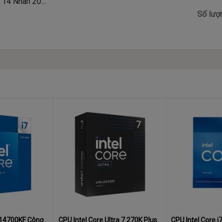
, 14 Nhân 20
sh)
Số lượ
7 14700KF Công
CPU Intel Core Ultra 7 270K Plus
CPU Intel Core i