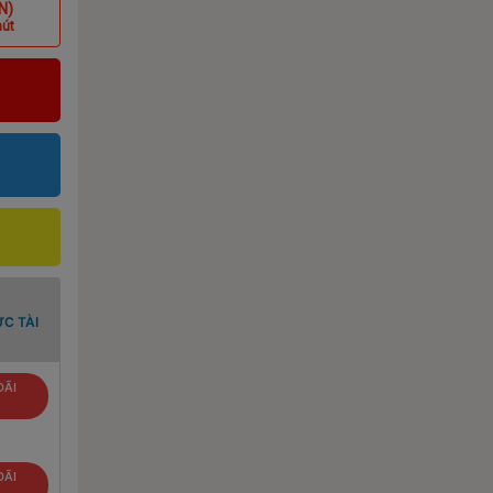
N)
hút
C TÀI
ĐÃI
ĐÃI