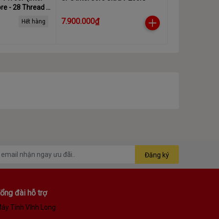
re - 28 Thread -
urbo 5.4Ghz -
7.900.000₫
Hết hàng
Đăng ký
ổng đài hỗ trợ
áy Tính Vĩnh Long