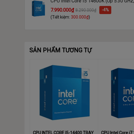
CPU Intel Core I5 14600K (Up 5.30 GHz
Phiên bản PCI Express
5.0 and 4.0
Luồng, 24MB Cache, Raptor Lake Refre
7.990.000₫
-4%
8.290.000₫
Số lượng PCIe lanes
20
(Tiết kiệm:
300.000₫
)
SẢN PHẨM TƯƠNG TỰ
CPU INTEL CORE I5-14400 TRAY
CPU Intel Core i