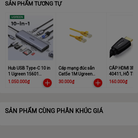
SẢN PHẨM TƯƠNG TỰ
Hub USB Type-C 10 in
Cáp mạng đúc sẵn
CÁP HDMI 3M
1 Ugreen 15601
Cat5e 1M Ugreen
40411, HỖ TRỢ 
CM498 1x HDMI
11230 màu vàng cao
CHUẨN 2.0
1.050.000₫
30.000₫
160.000₫
4k30Hz, VGA FullHD, 3x
cấp
USB 3.0, Lan 1Gbps,
3.5mm, SD/TF, Sạc PD
100W
SẢN PHẨM CÙNG PHÂN KHÚC GIÁ