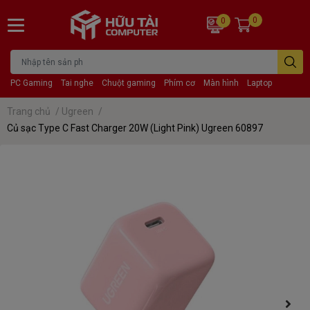
0
0
PC Gaming
Tai nghe
Chuột gaming
Phím cơ
Màn hình
Laptop
Trang chủ
/
Ugreen
/
Củ sạc Type C Fast Charger 20W (Light Pink) Ugreen 60897