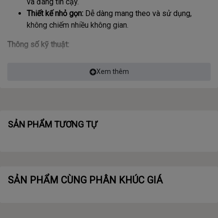
và đáng tin cậy.
Thiết kế nhỏ gọn:
Dễ dàng mang theo và sử dụng,
không chiếm nhiều không gian.
Thông số kỹ thuật:
Loại cổng:
USB2.0
Xem thêm
Thẻ hỗ trợ:
SD, TF
Thiết kế:
Nhỏ gọn, dễ sử dụng
Ứng dụng:
Truy cập và sao lưu dữ liệu từ thẻ nhớ SD và TF
trên các thiết bị hỗ trợ USB2.0.
SẢN PHẨM TƯƠNG TỰ
SẢN PHẨM CÙNG PHÂN KHÚC GIÁ