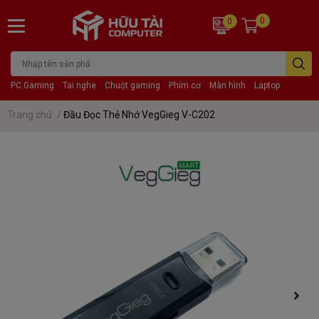
0
0
PC Gaming
Tai nghe
Chuột gaming
Phím cơ
Màn hình
Laptop
Trang chủ
/
Đầu Đọc Thẻ Nhớ VegGieg V-C202