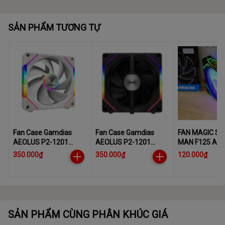
SẢN PHẨM TƯƠNG TỰ
Fan Case LIAN-LI UNI Fan SL INFINITY 120 Triple
White
Fan Case Gamdias
Fan Case Gamdias
FAN MAGIC S
AEOLUS P2-1201
AEOLUS P2-1201
MAN F125 AR
ARGB PWM 120mm
ARGB PWM 120mm
WHITE
350.000₫
350.000₫
120.000₫
White
Black
CCAEOLP21201WHGA
CCAEOLP21201BLGA
SẢN PHẨM CÙNG PHÂN KHÚC GIÁ