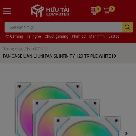
0
0
PC Gaming
Tai nghe
Chuột gaming
Phím cơ
Màn hình
Laptop
Trang chủ
/
Fan RGB
/
FAN CASE LIAN-LI UNI FAN SL INFINITY 120 TRIPLE WHITE10