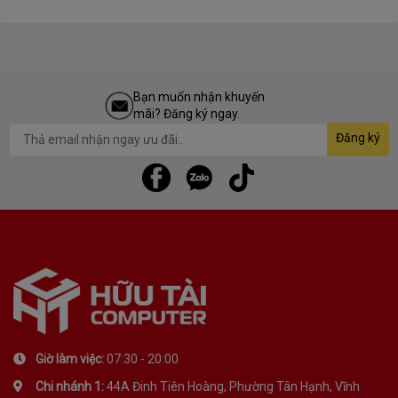
Fan Case LIAN-LI UNI Fan SL INFINITY 120 Triple
White
Bạn muốn nhận khuyến
mãi? Đăng ký ngay.
Đăng ký
Fan Case LIAN-LI UNI Fan SL INFINITY 120 Triple
White
Giờ làm việc:
07:30 - 20:00
Fan Case LIAN-LI UNI Fan SL INFINITY 120 Triple
Chi nhánh 1:
44A Đinh Tiên Hoàng, Phường Tân Hạnh, Vĩnh
White