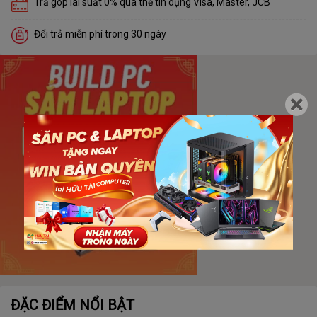
Trả góp lãi suất 0% qua thẻ tín dụng Visa, Master, JCB
Đổi trả miễn phí trong 30 ngày
ĐẶC ĐIỂM NỔI BẬT