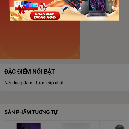
ĐẶC ĐIỂM NỔI BẬT
Nội dung đang được cập nhật
SẢN PHẨM TƯƠNG TỰ