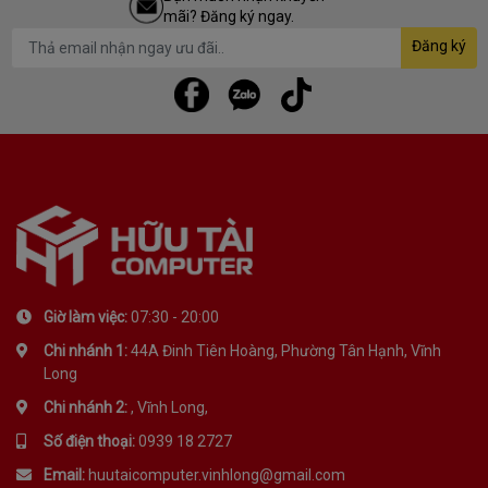
mãi? Đăng ký ngay.
Đăng ký
Giờ làm việc:
07:30 - 20:00
Chi nhánh 1:
44A Đinh Tiên Hoàng, Phường Tân Hạnh, Vĩnh
Long
Chi nhánh 2:
, Vĩnh Long,
Số điện thoại:
0939 18 2727
Email:
huutaicomputer.vinhlong@gmail.com