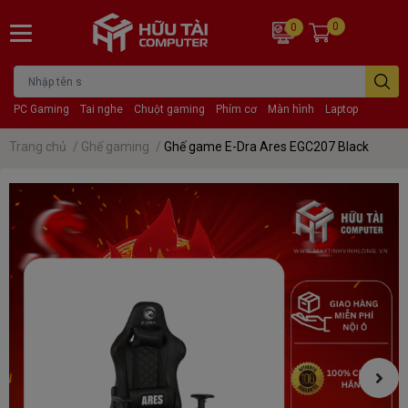
0
0
PC Gaming
Tai nghe
Chuột gaming
Phím cơ
Màn hình
Laptop
Trang chủ
/
Ghế gaming
/
Ghế game E-Dra Ares EGC207 Black