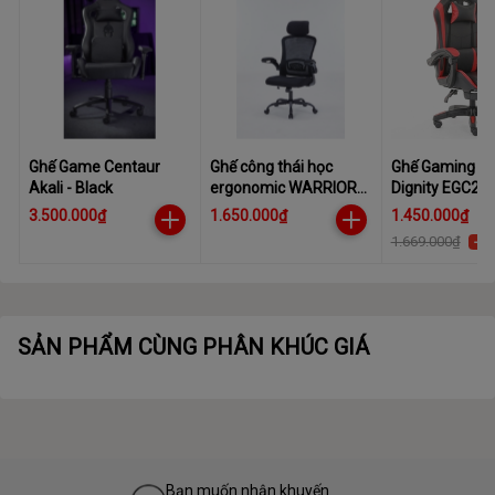
Ghế Game Centaur
Ghế công thái học
Ghế Gaming E-
Akali - Black
ergonomic WARRIOR
Dignity EGC23
Pawn Series WEC106
3.500.000₫
1.650.000₫
1.450.000₫
Black
1.669.000₫
-1
SẢN PHẨM CÙNG PHÂN KHÚC GIÁ
Bạn muốn nhận khuyến