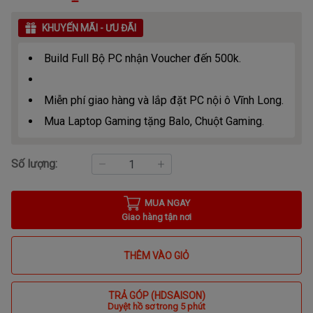
KHUYẾN MÃI - ƯU ĐÃI
Build Full Bộ PC nhận Voucher đến 500k.
Miễn phí giao hàng và lắp đặt PC nội ô Vĩnh Long.
Mua Laptop Gaming tặng Balo, Chuột Gaming.
Số lượng:
MUA NGAY
Giao hàng tận nơi
THÊM VÀO GIỎ
TRẢ GÓP (HDSAISON)
Duyệt hồ sơ trong 5 phút