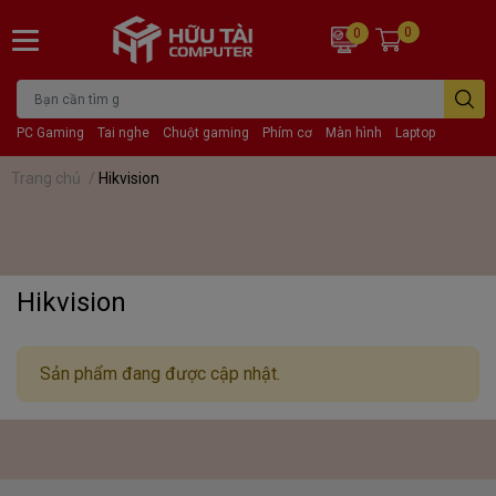
0
0
PC Gaming
Tai nghe
Chuột gaming
Phím cơ
Màn hình
Laptop
Trang chủ
/
Hikvision
Hikvision
Sản phẩm đang được cập nhật.