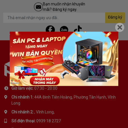
Bạn muốn nhận khuyến
mãi? Đăng ký ngay.
Đăng ký
Giờ làm việc:
07:30 - 20:00
Chi nhánh 1:
44A Đinh Tiên Hoàng, Phường Tân Hạnh, Vĩnh
Long
Chi nhánh 2:
, Vĩnh Long,
Số điện thoại:
0939 18 2727