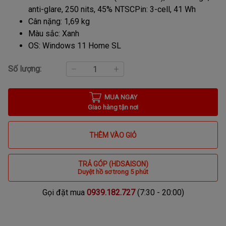
anti-glare, 250 nits, 45% NTSC
Pin: 3-cell, 41 Wh
Cân nặng: 1,69 kg
Màu sắc: Xanh
OS: Windows 11 Home SL
Số lượng:
MUA NGAY
Giao hàng tận nơi
THÊM VÀO GIỎ
TRẢ GÓP (HDSAISON)
Duyệt hồ sơ trong 5 phút
Gọi đặt mua
0939.182.727
(7:30 - 20:00)