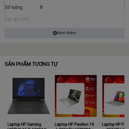
Số luồng
8
Tốc độ CPU
-
Tốc độ tối đa
4.40 GHz
Xem thêm
Bộ nhớ đệm
10 MB
Bộ nhớ trong (RAM)
SẢN PHẨM TƯƠNG TỰ
RAM
8 GB (1 x 8 GB)
Loại RAM
DDR4
Tốc độ Bus RAM
3200 MHz
Số khe cắm
1 khe
Hỗ trợ RAM tối
-
Laptop HP Gaming
Laptop HP Pavilion 14
Laptop HP Pavi
đa