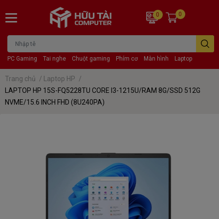
0
0
PC Gaming
Tai nghe
Chuột gaming
Phím cơ
Màn hình
Laptop
Trang chủ
/
Laptop HP
/
LAPTOP HP 15S-FQ5228TU CORE I3-1215U/RAM 8G/SSD 512G
NVME/15.6 INCH FHD (8U240PA)