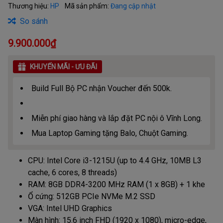
Thương hiệu:
HP
Mã sản phẩm:
Đang cập nhật
So sánh
9.900.000₫
KHUYẾN MÃI - ƯU ĐÃI
Build Full Bộ PC nhận Voucher đến 500k.
Miễn phí giao hàng và lắp đặt PC nội ô Vĩnh Long.
Mua Laptop Gaming tặng Balo, Chuột Gaming.
CPU: Intel Core i3-1215U (up to 4.4 GHz, 10MB L3
cache, 6 cores, 8 threads)
RAM: 8GB DDR4-3200 MHz RAM (1 x 8GB) + 1 khe
Ổ cứng: 512GB PCIe NVMe M.2 SSD
VGA: Intel UHD Graphics
Màn hình: 15.6 inch FHD (1920 x 1080), micro-edge,