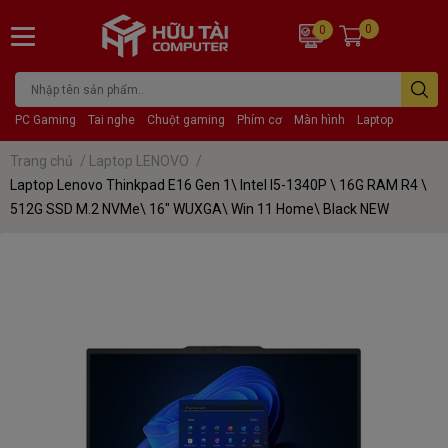
0
0
PC Gaming
Tai nghe
Chuột gaming
Phím cơ
Màn hình
Laptop
Trang chủ
/
Laptop LENOVO
/
Laptop Lenovo Thinkpad E16 Gen 1\ Intel I5-1340P \ 16G RAM R4 \
512G SSD M.2 NVMe\ 16" WUXGA\ Win 11 Home\ Black NEW