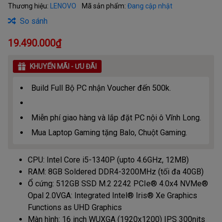
Thương hiệu:
LENOVO
Mã sản phẩm:
Đang cập nhật
So sánh
19.490.000₫
KHUYẾN MÃI - ƯU ĐÃI
Build Full Bộ PC nhận Voucher đến 500k.
Miễn phí giao hàng và lắp đặt PC nội ô Vĩnh Long.
Mua Laptop Gaming tặng Balo, Chuột Gaming.
CPU: Intel Core i5-1340P (upto 4.6GHz, 12MB)
RAM: 8GB Soldered DDR4-3200MHz (tối đa 40GB)
Ổ cứng: 512GB SSD M.2 2242 PCIe® 4.0x4 NVMe®
Opal 2.0
VGA: Integrated Intel® Iris® Xe Graphics
Functions as UHD Graphics
Màn hình: 16 inch WUXGA (1920x1200) IPS 300nits