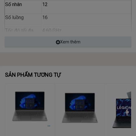
Số nhân
12
Số luồng
16
Tốc độ tối đa
4.60 GHz
Xem thêm
Bộ nhớ đệm
12 MB
Bộ nhớ trong (RAM)
RAM
8GB Soldered
SẢN PHẨM TƯƠNG TỰ
Loại RAM
DDR4
Tốc độ Bus RAM
3200Hz
Số khe cắm
Hỗ trợ RAM tối
Nâng cấp tối đa 40GB (8GB soldered +
đa
32GB SO-DIMM) DDR4-3200MHz