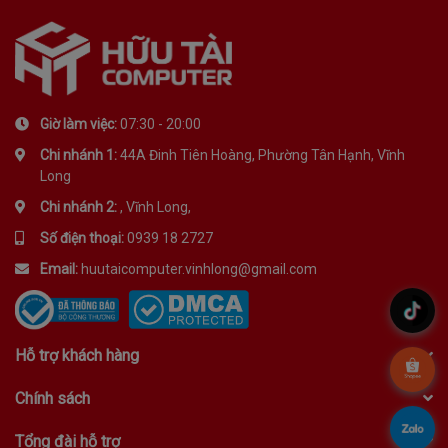
Tần số quét
Công nghệ màn
IPS 300nits Anti-glare, 45% NTSC
hình
Giờ làm việc:
07:30 - 20:00
Đồ Họa (VGA)
Chi nhánh 1:
44A Đinh Tiên Hoàng, Phường Tân Hạnh, Vĩnh
Long
Integrated Intel® Iris® Xe Graphics
Card màn hình
Chi nhánh 2:
, Vĩnh Long,
Functions as UHD Graphics
Số điện thoại:
0939 18 2727
Kết nối (Network)
Email:
huutaicomputer.vinhlong@gmail.com
Wireless
Intel® Wi-Fi® 6 AX201, 11ax 2x2
.
LAN
100/1000M (RJ-45)
Hỗ trợ khách hàng
.
Bluetooth
Bluetooth® 5.1
Chính sách
.
Bàn phím , Chuột
Tổng đài hỗ trợ