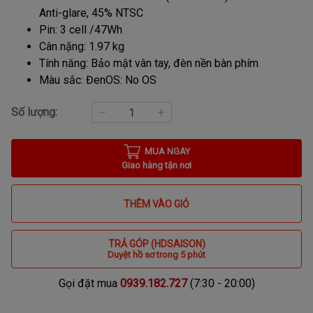
Anti-glare, 45% NTSC
Pin: 3 cell /47Wh
Cân nặng: 1.97 kg
Tính năng: Bảo mật vân tay, đèn nền bàn phím
Màu sắc: Đen
OS: No OS
Số lượng:
MUA NGAY
Giao hàng tận nơi
THÊM VÀO GIỎ
TRẢ GÓP (HDSAISON)
Duyệt hồ sơ trong 5 phút
Gọi đặt mua
0939.182.727
(7:30 - 20:00)