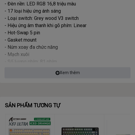
- Đèn nền: LED RGB 16,8 triệu màu
- 17 loại hiệu ứng ánh sáng
- Loại switch: Grey wood V3 switch
- Hiệu ứng âm thanh khi gõ phím: Linear
- Hot-Swap 5 pin
- Gasket mount
- Núm xoay đa chức năng
- Mạch xuôi
- Số lượng phím: 81 phím
- Dòng điện định mức: DC5V 450mA
Xem thêm
- Kích thước bàn phím (L x W x H): 330x136x45mm
- Trọng lượng: Khoảng 1484g (không bao gồm dây)
- Hệ điều hành tương thích: Tất cả các hệ điều hành
Windows WINXP, WIN7, WIN8, WIN10 (Win95, Win98 có thể
cần có trình điều khiển)
SẢN PHẨM TƯƠNG TỰ
- Phụ kiện kèm theo: Sách hướng dẫn sử dụng + Dây USB
type-C + Dụng cụ thay switch + 2 switch tặng kèm