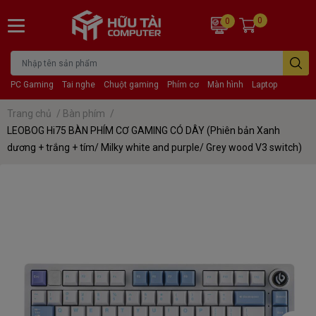
0
0
PC Gaming
Tai nghe
Chuột gaming
Phím cơ
Màn hình
Laptop
Trang chủ
/
Bàn phím
/
LEOBOG Hi75 BÀN PHÍM CƠ GAMING CÓ DÂY (Phiên bản Xanh
dương + trắng + tím/ Milky white and purple/ Grey wood V3 switch)