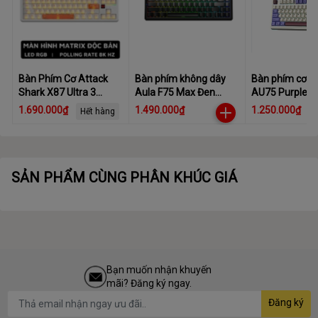
Bàn Phím Cơ Attack
Bàn phím không dây
Bàn phím cơ 
Shark X87 Ultra 3
Aula F75 Max Đen
AU75 Purple R
Mode 8KHz,
Gradient
3 Mode Star V
1.690.000₫
1.490.000₫
1.250.000₫
Hết hàng
Megalodon Switch,
Switch
Hot-Swap, LED RGB,
10000mAh
SẢN PHẨM CÙNG PHÂN KHÚC GIÁ
Bạn muốn nhận khuyến
mãi? Đăng ký ngay.
Đăng ký