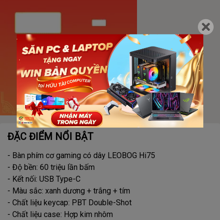
ĐẶC ĐIỂM NỔI BẬT
- Bàn phím cơ gaming có dây LEOBOG Hi75
- Độ bền: 60 triệu lần bấm
- Kết nối: USB Type-C
- Màu sắc: xanh dương + trắng + tím
- Chất liệu keycap: PBT Double-Shot
- Chất liệu case: Hợp kim nhôm