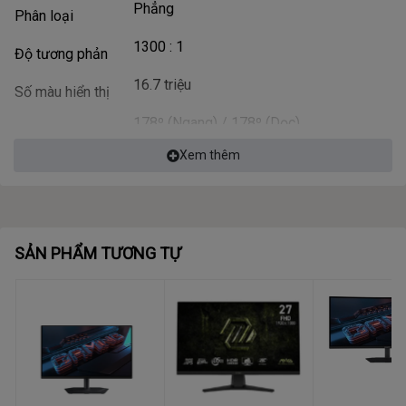
Phẳng
Phân loại
1300 : 1
Độ tương phản
16.7 triệu
Số màu hiển thị
178º (Ngang) / 178º (Dọc)
Góc nhìn
Xem thêm
250 cd/m2
Độ sáng
1 x HDMI 1.4, 1 x USB-C (DP Alt, 65W)
Cổng kết nối
Full box
Phụ kiện kèm theo
SẢN PHẨM TƯƠNG TỰ
2W x 2
Âm thanh
100Hz
Tần số quét
Đen
Màu sắc
3.36 kg
Khối lượng