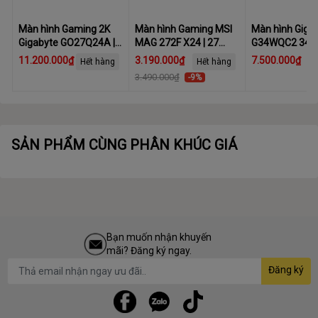
36 tháng
Bảo hành
Màn hình Gaming 2K
Màn hình Gaming MSI
Màn hình Giga
Gigabyte GO27Q24A |
MAG 272F X24 | 27
G34WQC2 34 i
27 inch, QHD, 240Hz,
inch, FHD, 240Hz, IPS
(WQHD (2K)/ V
11.200.000₫
3.190.000₫
7.500.000₫
Hết hàng
Hết hàng
OLED, 0.03ms
200Hz/ 1 ms)
3.490.000₫
-9%
SẢN PHẨM CÙNG PHÂN KHÚC GIÁ
Bạn muốn nhận khuyến
mãi? Đăng ký ngay.
Đăng ký