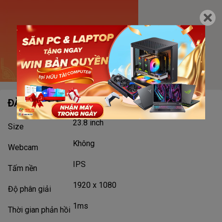
ĐẶC ĐIỂM NỔI BẬT
23.8 inch
Size
Không
Webcam
IPS
Tấm nền
1920 x 1080
Độ phân giải
1ms
Thời gian phản hồi