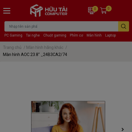
0
0
PC Gaming
Tai nghe
Chuột gaming
Phím cơ
Màn hình
Laptop
Trang chủ
/
Màn hình hãng khác
/
Màn hình AOC 23.8" _24B3CA2/74