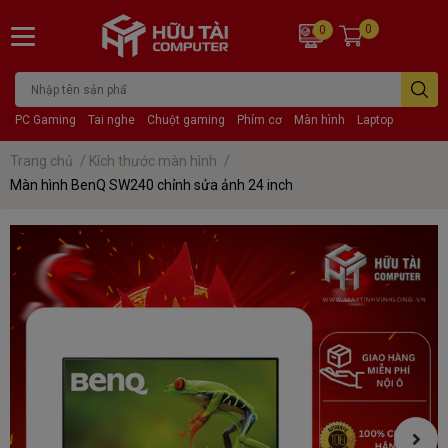
0
0
PC Gaming
Tai nghe
Chuột gaming
Phím cơ
Màn hình
Laptop
Trang chủ
/
Kích thước màn hình
/
Màn hình BenQ SW240 chỉnh sửa ảnh 24 inch