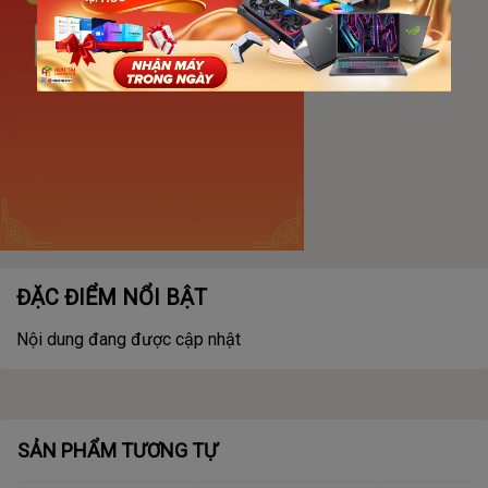
ĐẶC ĐIỂM NỔI BẬT
Nội dung đang được cập nhật
SẢN PHẨM TƯƠNG TỰ