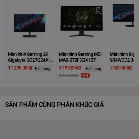
Màn hình Gaming 2K
Màn hình Gaming MSI
Màn hình Giga
Gigabyte GO27Q24A |
MAG 272F X24 | 27
G34WQC2 34 i
27 inch, QHD, 240Hz,
inch, FHD, 240Hz, IPS
(WQHD (2K)/ V
11.200.000₫
3.190.000₫
7.500.000₫
Hết hàng
Hết hàng
OLED, 0.03ms
200Hz/ 1 ms)
3.490.000₫
-9%
SẢN PHẨM CÙNG PHÂN KHÚC GIÁ