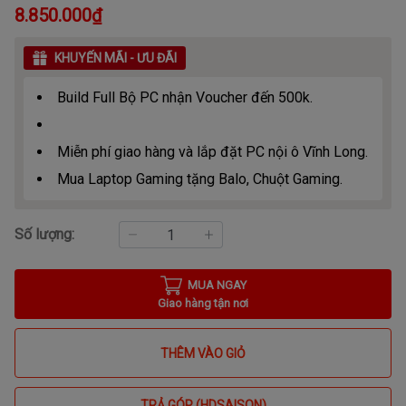
8.850.000₫
KHUYẾN MÃI - ƯU ĐÃI
Build Full Bộ PC nhận Voucher đến 500k.
Miễn phí giao hàng và lắp đặt PC nội ô Vĩnh Long.
Mua Laptop Gaming tặng Balo, Chuột Gaming.
Số lượng:
MUA NGAY
Giao hàng tận nơi
THÊM VÀO GIỎ
TRẢ GÓP (HDSAISON)