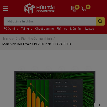
0
0
PC Gaming
Tai nghe
Chuột gaming
Phím cơ
Màn hình
Laptop
Trang chủ
/
Kích thước màn hình
/
Màn hình Dell E2423HN 23.8 inch FHD VA 60Hz