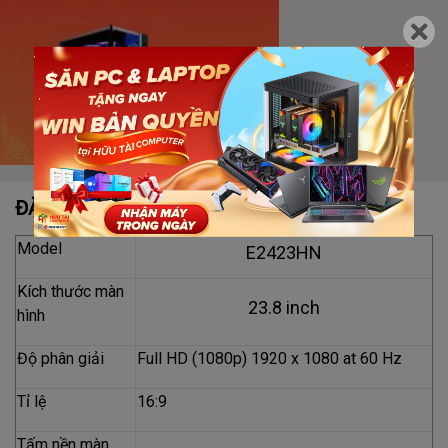
ĐẶC ĐIỂM NỔI BẬT
Model
E2423HN
Kích thước màn
23.8 inch
hình
Độ phân giải
Full HD (1080p) 1920 x 1080 at 60 Hz
Tỉ lệ
16:9
Tấm nền màn