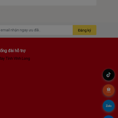
Đăng ký
ổng đài hỗ trợ
áy Tính Vĩnh Long
.
.
.