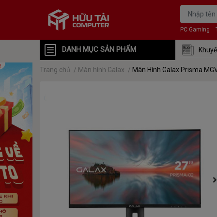
PC Gaming
DANH MỤC SẢN PHẨM
Khuyế
Trang chủ
/
Màn hình Galax
/
Màn Hình Galax Prisma MGV