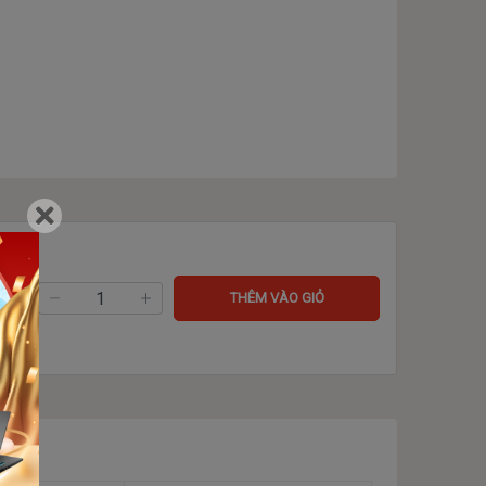
ng:
THÊM VÀO GIỎ