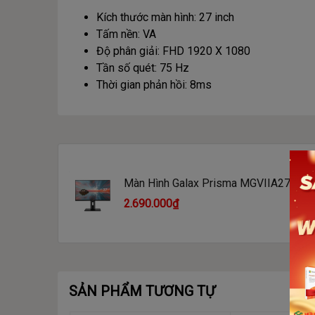
Kích thước màn hình: 27 inch
Tấm nền: VA
Độ phân giải: FHD 1920 X 1080
Tần số quét: 75 Hz
Thời gian phản hồi: 8ms
Màn Hình Galax Prisma MGVIIA27NB7C
Inch/ FHD/ VA/ 75Hz/ USB-C)
2.690.000₫
SẢN PHẨM TƯƠNG TỰ