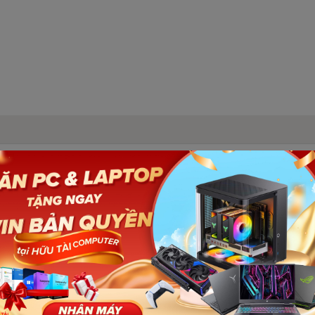
 (PR-02) (27
Số lượ