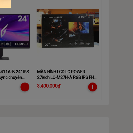
G411A-B 24" IPS
MÀN HÌNH LCD LC POWER
sync chuyên
27inch LC-M27H-A RGB IPS FHD
240Hz
3.400.000₫