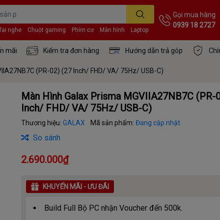
Gọi mua hàng
0939 18 2727
Tai nghe
Chuột gaming
Phím cơ
Màn hình
Laptop
n mãi
Kiểm tra đơn hàng
Hướng dẫn trả góp
Chí
IIA27NB7C (PR-02) (27 Inch/ FHD/ VA/ 75Hz/ USB-C)
Màn Hình Galax Prisma MGVIIA27NB7C (PR-0
Inch/ FHD/ VA/ 75Hz/ USB-C)
Thương hiệu:
GALAX
Mã sản phẩm:
Đang cập nhật
So sánh
2.690.000₫
KHUYẾN MÃI - ƯU ĐÃI
Build Full Bộ PC nhận Voucher đến 500k.