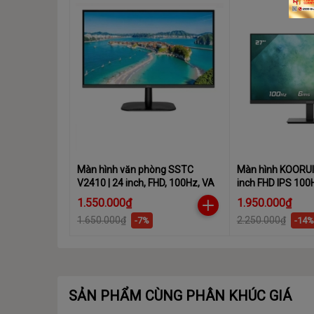
Màn hình văn phòng SSTC
Màn hình KOORUI
V2410 | 24 inch, FHD, 100Hz, VA
inch FHD IPS 10
1.550.000₫
1.950.000₫
1.650.000₫
2.250.000₫
-7%
-14%
SẢN PHẨM CÙNG PHÂN KHÚC GIÁ