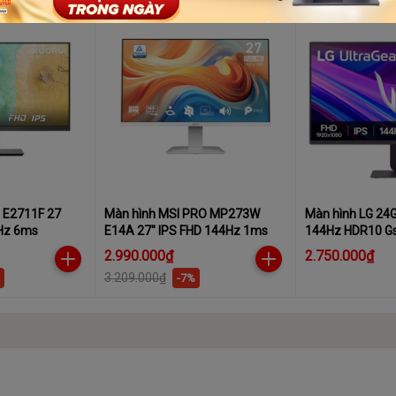
 E2711F 27
Màn hình MSI PRO MP273W
Màn hình LG 24
0Hz 6ms
E14A 27″ IPS FHD 144Hz 1ms
144Hz HDR10 G
game
2.990.000₫
2.750.000₫
3.209.000₫
-7%