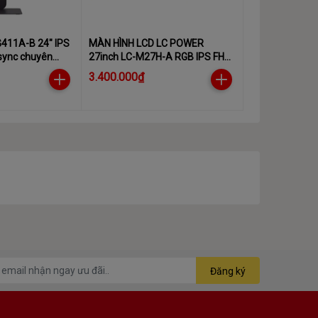
G411A-B 24" IPS
MÀN HÌNH LCD LC POWER
sync chuyên
27inch LC-M27H-A RGB IPS FHD
240Hz
3.400.000₫
Đăng ký