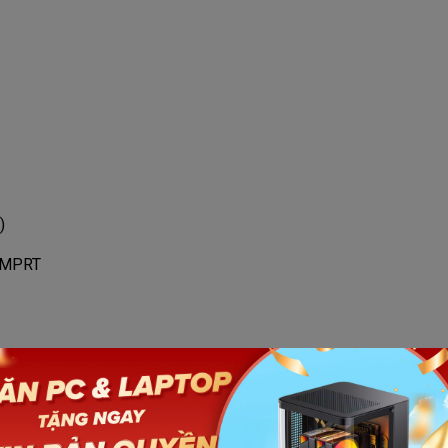
)
s MPRT
Xem thêm