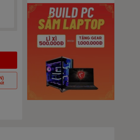
N)
hút