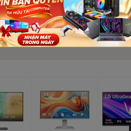
P 27 inch 2K
Số lượ