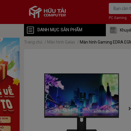
PC Gaming
DANH MỤC SẢN PHẨM
Khuyế
Trang chủ
/
Màn hình Galax
/
Màn hình Gaming EDRA EG