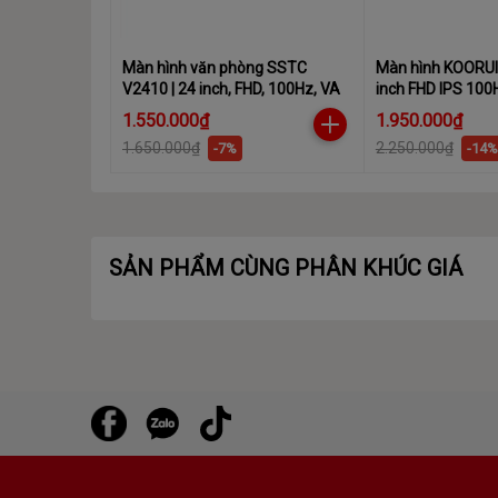
Màn hình văn phòng SSTC
Màn hình KOORUI
V2410 | 24 inch, FHD, 100Hz, VA
inch FHD IPS 10
1.550.000₫
1.950.000₫
1.650.000₫
2.250.000₫
-7%
-14%
SẢN PHẨM CÙNG PHÂN KHÚC GIÁ