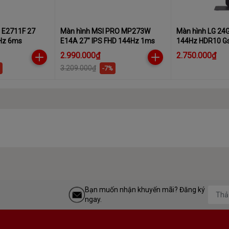
 E2711F 27
Màn hình MSI PRO MP273W
Màn hình LG 24
0Hz 6ms
E14A 27″ IPS FHD 144Hz 1ms
144Hz HDR10 G
game
2.990.000₫
2.750.000₫
3.209.000₫
-7%
Bạn muốn nhận khuyến mãi? Đăng ký
ngay.