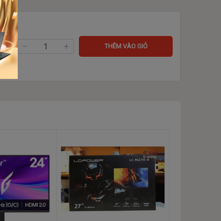
ng:
THÊM VÀO GIỎ