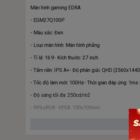
Màn hình gaming EDRA
- EGM27Q100P
- Màu sắc: Đen
- Loại màn hình: Màn hình phẳng
- Tỉ lệ: 16:9- Kích thước: 27 inch
- Tấm nền: IPS A+- Độ phân giải: QHD (2560x1440
- Tốc độ làm mới: 100Hz- Thời gian đáp ứng: 1m
- Độ sáng tối đa: 250cd/m2
- 99%sRGB- VESA: 100x100mm
- Cổng kết nối: 1xHDMI + DC
- Chân điều chỉnh-Phụ kiện: Cáp nguồn, Cáp HDMI