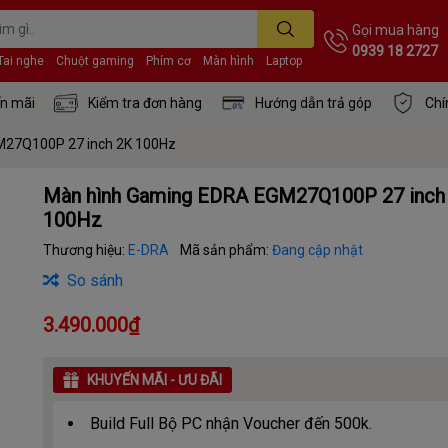
Gọi mua hàng
0939 18 2727
Tai nghe
Chuột gaming
Phím cơ
Màn hình
Laptop
n mãi
Kiểm tra đơn hàng
Hướng dẫn trả góp
Chí
M27Q100P 27 inch 2K 100Hz
Màn hình Gaming EDRA EGM27Q100P 27 inch
100Hz
Thương hiệu:
E-DRA
Mã sản phẩm:
Đang cập nhật
So sánh
3.490.000₫
KHUYẾN MÃI - ƯU ĐÃI
Build Full Bộ PC nhận Voucher đến 500k.