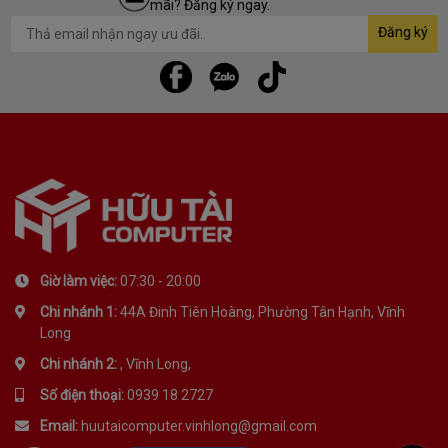
mãi? Đăng ký ngay.
Đăng ký
Giờ làm việc:
07:30 - 20:00
Chi nhánh 1:
44A Đinh Tiên Hoàng, Phường Tân Hạnh, Vĩnh
Long
Chi nhánh 2:
, Vĩnh Long,
Số điện thoại:
0939 18 2727
Email:
huutaicomputer.vinhlong@gmail.com