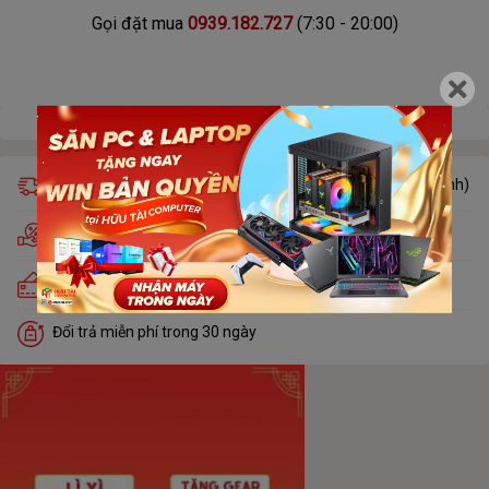
Gọi đặt mua
0939.182.727
(7:30 - 20:00)
Giao hàng miễn phí trong 24h (chỉ áp dụng khu vực nội thành)
Hỗ trợ trả góp nhà tài chính duyệt trong 5 phút
Trả góp lãi suất 0% qua thẻ tín dụng Visa, Master, JCB
Đổi trả miễn phí trong 30 ngày