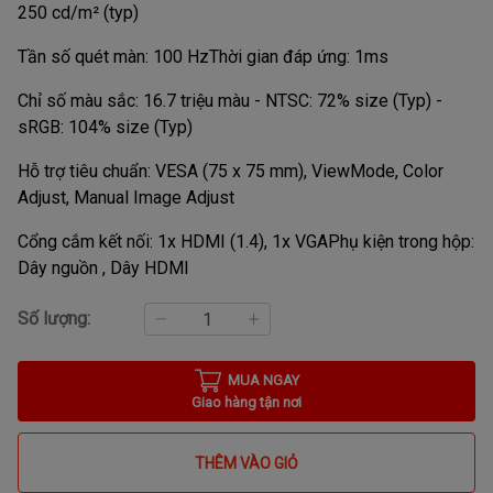
250 cd/m² (typ)
Tần số quét màn: 100 Hz
Thời gian đáp ứng: 1ms
Chỉ số màu sắc: 16.7 triệu màu - NTSC: 72% size (Typ) -
sRGB: 104% size (Typ)
Hỗ trợ tiêu chuẩn: VESA (75 x 75 mm), ViewMode, Color
Adjust, Manual Image Adjust
Cổng cắm kết nối: 1x HDMI (1.4), 1x VGA
Phụ kiện trong hộp:
Dây nguồn , Dây HDMI
Số lượng:
MUA NGAY
Giao hàng tận nơi
THÊM VÀO GIỎ