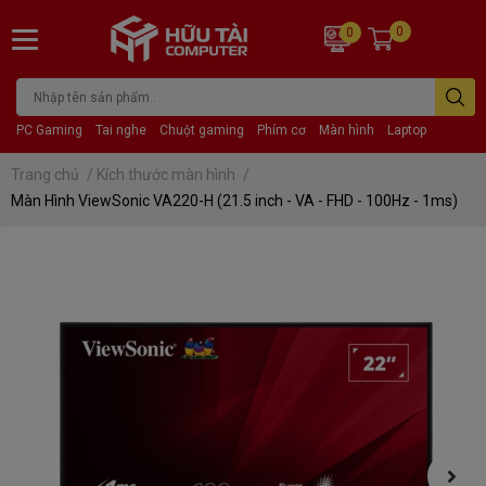
0
0
PC Gaming
Tai nghe
Chuột gaming
Phím cơ
Màn hình
Laptop
Trang chủ
/
Kích thước màn hình
/
Màn Hình ViewSonic VA220-H (21.5 inch - VA - FHD - 100Hz - 1ms)