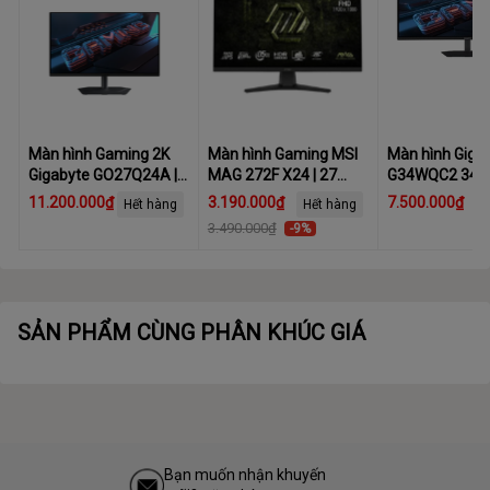
Màn hình Gaming 2K
Màn hình Gaming MSI
Màn hình Giga
Gigabyte GO27Q24A |
MAG 272F X24 | 27
G34WQC2 34 i
27 inch, QHD, 240Hz,
inch, FHD, 240Hz, IPS
(WQHD (2K)/ V
11.200.000₫
3.190.000₫
7.500.000₫
Hết hàng
Hết hàng
OLED, 0.03ms
200Hz/ 1 ms)
3.490.000₫
-9%
SẢN PHẨM CÙNG PHÂN KHÚC GIÁ
Bạn muốn nhận khuyến