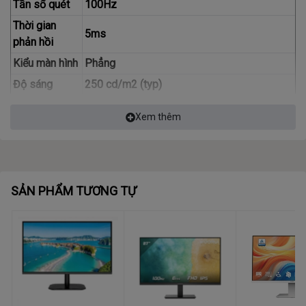
Tần số quét
100Hz
Thời gian
5ms
phản hồi
Kiểu màn hình
Phẳng
Độ sáng
250 cd/m2 (typ)
Góc nhìn
178 (H) / 178 (V)
Xem thêm
Khả năng hiển
16.7 triệu màu, 104% sRGB
thị màu sắc
Độ tương
1,000:1 (typ)
phản tĩnh
SẢN PHẨM TƯƠNG TỰ
Độ tương
50M:1
phản động
Cổng xuất
1 x VGA
hình
1 x HDMI 1.4
Tính năng đặc
Anti-Glare, Hard Coating (3H)
biệt