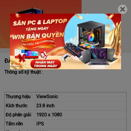
ĐẶC ĐIỂM NỔI BẬT
Thông số kỹ thuật :
Thương hiệu
ViewSonic
Kích thước
23.8 inch
Độ phân giải
1920 x 1080
Tấm nền
IPS