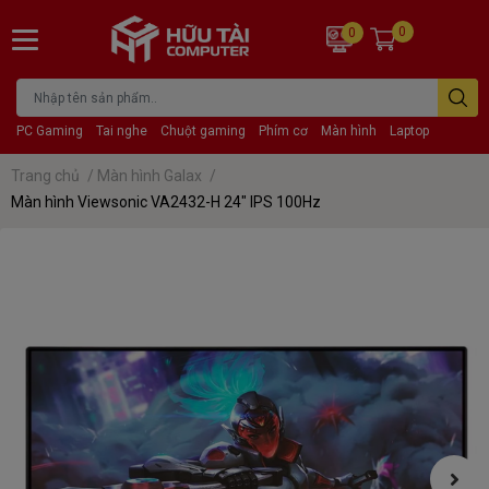
0
0
PC Gaming
Tai nghe
Chuột gaming
Phím cơ
Màn hình
Laptop
Trang chủ
/
Màn hình Galax
/
Màn hình Viewsonic VA2432-H 24" IPS 100Hz