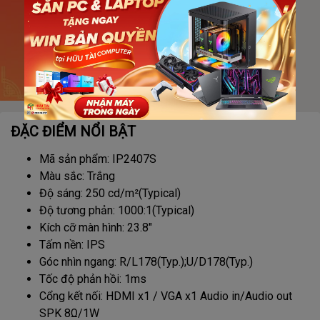
ĐẶC ĐIỂM NỔI BẬT
Mã sản phẩm: IP2407S
Màu sắc: Trắng
Độ sáng: 250 cd/m²(Typical)
Độ tương phản: 1000:1(Typical)
Kích cỡ màn hình: 23.8"
Tấm nền: IPS
Góc nhìn ngang: R/L178(Typ.);U/D178(Typ.)
Tốc độ phản hồi: 1ms
Cổng kết nối: HDMI x1 / VGA x1 Audio in/Audio out
SPK 8Ω/1W