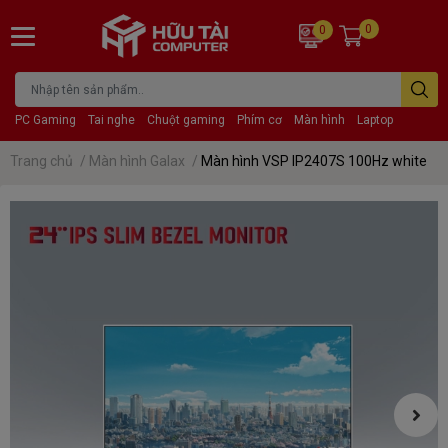
0
0
PC Gaming
Tai nghe
Chuột gaming
Phím cơ
Màn hình
Laptop
Trang chủ
/
Màn hình Galax
/
Màn hình VSP IP2407S 100Hz white