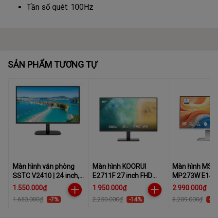
Tần số quét: 100Hz
SẢN PHẨM TƯƠNG TỰ
Màn hình văn phòng
Màn hình KOORUI
Màn hình MSI 
SSTC V2410 | 24 inch,
E2711F 27 inch FHD
MP273W E14A 
FHD, 100Hz, VA
IPS 100Hz 6ms
FHD 144Hz 1m
1.550.000₫
1.950.000₫
2.990.000₫
1.650.000₫
2.250.000₫
3.209.000₫
-7%
-14%
-7%