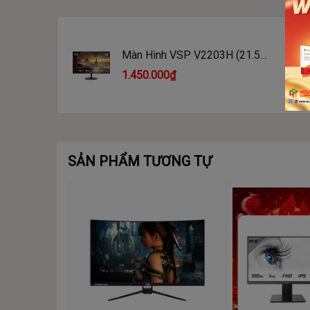
Màn Hình VSP V2203H (21.5
inch/FHD/VA/75Hz/5ms/230nits/HD
1.450.000₫
SẢN PHẨM TƯƠNG TỰ