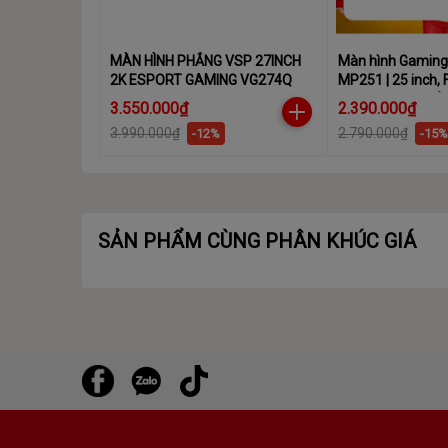
MÀN HÌNH PHẲNG VSP 27INCH
Màn hình Gaming
2K ESPORT GAMING VG274Q
MP251 | 25 inch, F
100Hz, 1ms, phẳ
3.550.000₫
2.390.000₫
3.990.000₫
2.790.000₫
-12%
-15%
SẢN PHẨM CÙNG PHÂN KHÚC GIÁ