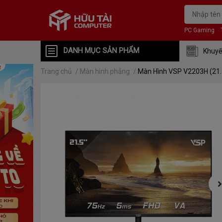
PC Gaming
DANH MỤC SẢN PHẨM
Khuyế
Trang chủ
/
Màn hình phẳng
/
Màn Hình VSP V2203H (21