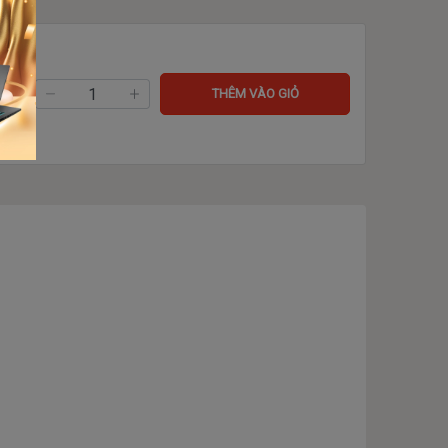
ng:
THÊM VÀO GIỎ