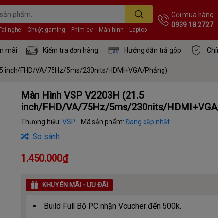
Gọi mua hàng
0939 18 2727
Tai nghe
Chuột gaming
Phím cơ
Màn hình
Laptop
n mãi
Kiểm tra đơn hàng
Hướng dẫn trả góp
Chí
.5 inch/FHD/VA/75Hz/5ms/230nits/HDMI+VGA/Phẳng)
Màn Hình VSP V2203H (21.5
inch/FHD/VA/75Hz/5ms/230nits/HDMI+VGA
Thương hiệu:
VSP
Mã sản phẩm:
Đang cập nhật
So sánh
1.450.000₫
KHUYẾN MÃI - ƯU ĐÃI
Build Full Bộ PC nhận Voucher đến 500k.