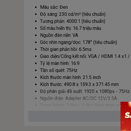
Màu sắc: Đen
Độ sáng: 230 cd/m² (tiêu chuẩn)
Tương phản: 4000:1 (tiêu chuẩn)
Số màu hiển thị: 16.7 triệu màu
Nguồn đèn nền: VA
Góc nhìn ngang/dọc: 178° (tiêu chuẩn)
Thời gian phản hồi: 6.5ms
Giao diện/Cổng kết nối: VGA / HDMI 1.4 x1 /
Tỷ lệ màn hình: 16:9
Tần số quét: 75Hz
Kích thước màn hình: 21.5 inch
Kích thước: 490.8 x 159.3 x 371.45 mm
Độ phân giải đề xuất: 1920 x 1080px - 75Hz
Nguồn điện: Adapter AC/DC 12V/2.5A
Trọng lượng: 2.5kg / 3.5kg (kèm theo adapter