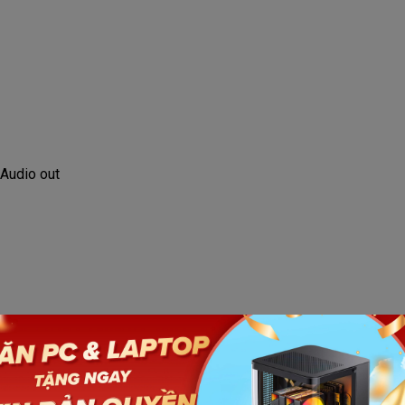
 Audio out
)
Xem thêm