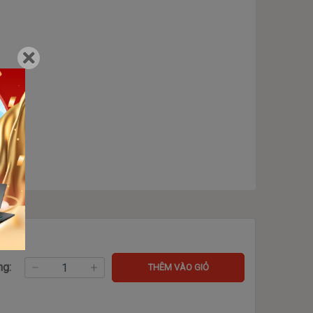
ng:
THÊM VÀO GIỎ