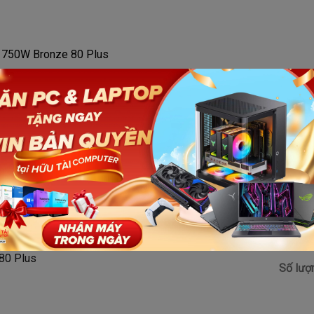
750W Bronze 80 Plus
us Bronze
 full range 100-240v
20 mm (Smart Fan)
80 Plus
Số lượ