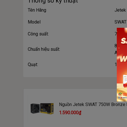
Thông số kỹ thuật
Tên Hãng
Jetek
Model
SWAT 
Công suất:
750W
80 Pl
Chuẩn hiệu suất:
A.PFC
Quạt:
1 x 1
Nguồn Jetek SWAT 750W Bronze 
1.590.000₫