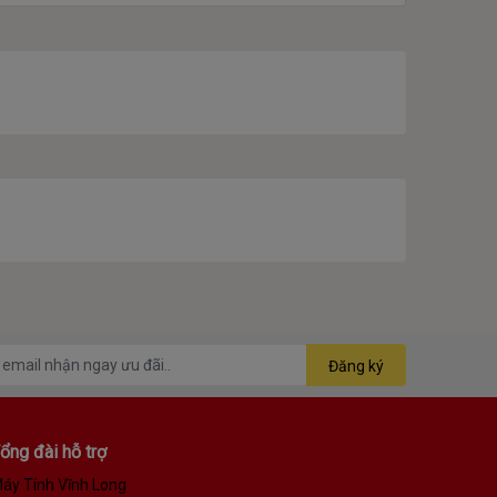
Đăng ký
ổng đài hỗ trợ
áy Tính Vĩnh Long