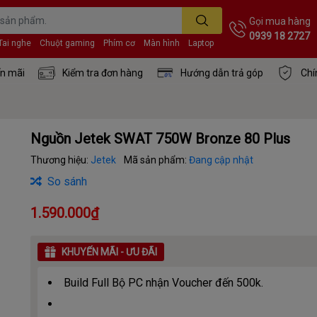
Gọi mua hàng
0939 18 2727
Tai nghe
Chuột gaming
Phím cơ
Màn hình
Laptop
n mãi
Kiểm tra đơn hàng
Hướng dẫn trả góp
Chí
Nguồn Jetek SWAT 750W Bronze 80 Plus
Thương hiệu:
Jetek
Mã sản phẩm:
Đang cập nhật
So sánh
1.590.000₫
KHUYẾN MÃI - ƯU ĐÃI
Build Full Bộ PC nhận Voucher đến 500k.