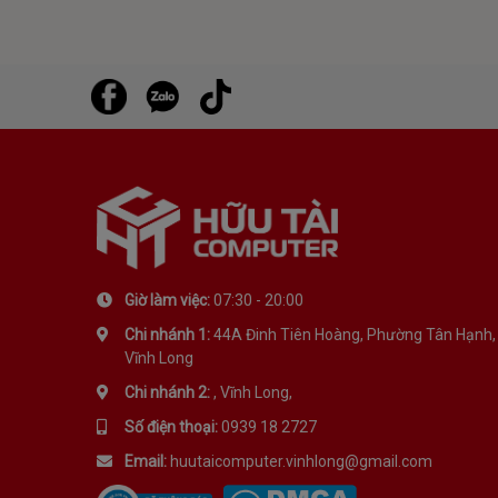
Giờ làm việc:
07:30 - 20:00
Chi nhánh 1:
44A Đinh Tiên Hoàng, Phường Tân Hạnh,
Vĩnh Long
Chi nhánh 2:
, Vĩnh Long,
Số điện thoại:
0939 18 2727
Email:
huutaicomputer.vinhlong@gmail.com