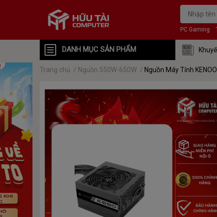
PC Gaming
DANH MỤC SẢN PHẨM
Khuyế
Trang chủ
/
Nguồn 550W-650W
/
Nguồn Máy Tính KENO