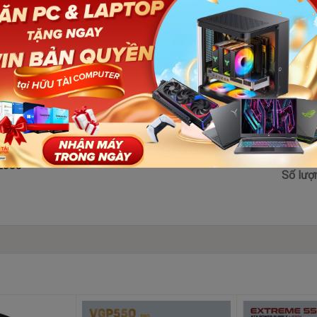
E650
Số lượ