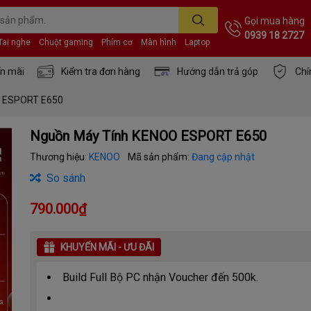
Gọi mua hàng
0939 18 2727
Tai nghe
Chuột gaming
Phím cơ
Màn hình
Laptop
n mãi
Kiểm tra đơn hàng
Hướng dẫn trả góp
Chí
O ESPORT E650
Nguồn Máy Tính KENOO ESPORT E650
Thương hiệu:
KENOO
Mã sản phẩm:
Đang cập nhật
So sánh
790.000₫
KHUYẾN MÃI - ƯU ĐÃI
Build Full Bộ PC nhận Voucher đến 500k.