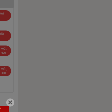
ĐÃI
ĐÃI
 MỚI,
U HOT
 MỚI,
U HOT