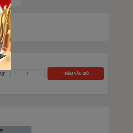
ng:
THÊM VÀO GIỎ