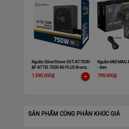
Nguồn SilverStone SST-AT750R-
Nguồn MSI MAG 
BF ATTIS 750R 80 PLUS Bronze
- Đen
750W ATX 3.1
1.590.000₫
799.000₫
SẢN PHẨM CÙNG PHÂN KHÚC GIÁ