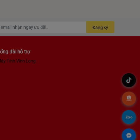
Đăng ký
ổng đài hỗ trợ
áy Tính Vĩnh Long
.
.
.
.