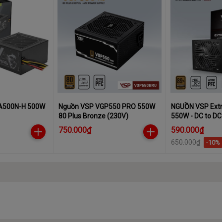
A500N-H 500W
Nguồn VSP VGP550 PRO 550W
NGUỒN VSP Ext
80 Plus Bronze (230V)
550W - DC to DC
750.000₫
590.000₫
650.000₫
-10%