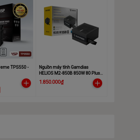
reme TPS550 -
Nguồn máy tính Gamdias
HELIOS M2-850B 850W 80 Plus
Silver
1.850.000₫