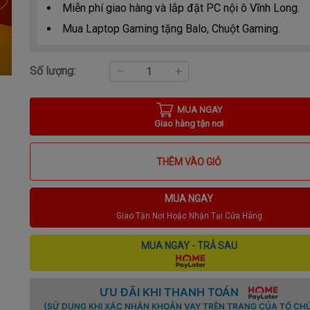
Miễn phí giao hàng và lắp đặt PC nội ô Vĩnh Long.
Mua Laptop Gaming tặng Balo, Chuột Gaming.
Số lượng:
MUA NGAY
Giao hàng tận nơi
THÊM VÀO GIỎ
MUA NGAY
Giao Tận Nơi Hoặc Nhận Tại Cửa Hàng
MUA NGAY - TRẢ SAU
ƯU ĐÃI KHI THANH TOÁN
(SỬ DỤNG KHI XÁC NHẬN KHOẢN VAY TRÊN TRANG CỦA TỔ CHỨ