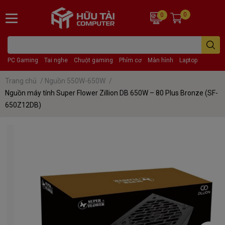
0
0
PC Gaming
Tai nghe
Chuột gaming
Phím cơ
Màn hình
Laptop
Trang chủ
/
Nguồn 550W-650W
/
Nguồn máy tính Super Flower Zillion DB 650W – 80 Plus Bronze (SF-
650Z12DB)