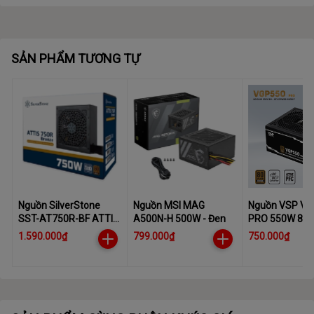
SẢN PHẨM TƯƠNG TỰ
Nguồn SilverStone
Nguồn MSI MAG
Nguồn VSP VG
SST-AT750R-BF ATTIS
A500N-H 500W - Đen
PRO 550W 80 P
750R 80 PLUS Bronze
Bronze (230V)
1.590.000₫
799.000₫
750.000₫
750W ATX 3.1