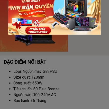
ĐẶC ĐIỂM NỔI BẬT
Loại: Nguồn máy tính PSU
Size quạt: 120mm
Công suất: 650W
Tiêu chuẩn: 80 Plus Bronze
Nguồn vào: 100-240V AC
Bảo hành: 36 Tháng