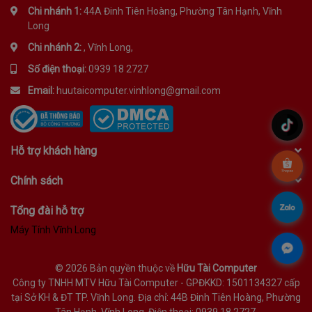
Chi nhánh 1:
44A Đinh Tiên Hoàng, Phường Tân Hạnh, Vĩnh
Long
Chi nhánh 2:
, Vĩnh Long,
Số điện thoại:
0939 18 2727
Email:
huutaicomputer.vinhlong@gmail.com
.
Hỗ trợ khách hàng
.
Chính sách
.
Tổng đài hỗ trợ
Máy Tính Vĩnh Long
.
©
2026 Bản quyền thuộc về
Hữu Tài Computer
Công ty TNHH MTV Hữu Tài Computer - GPĐKKD: 1501134327 cấp
tại Sở KH & ĐT TP. Vĩnh Long. Địa chỉ: 44B Đinh Tiên Hoàng, Phường
Tân Hạnh, Vĩnh Long. Điện thoại: 0939 18 2727.