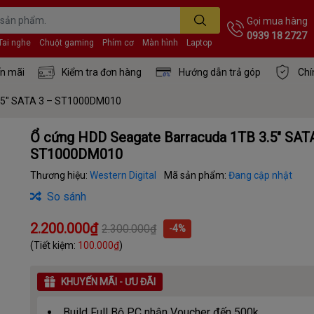
Gọi mua hàng
0939 18 2727
Tai nghe
Chuột gaming
Phím cơ
Màn hình
Laptop
n mãi
Kiểm tra đơn hàng
Hướng dẫn trả góp
Chí
3.5″ SATA 3 – ST1000DM010
Ổ cứng HDD Seagate Barracuda 1TB 3.5″ SAT
ST1000DM010
Thương hiệu:
Western Digital
Mã sản phẩm:
Đang cập nhật
So sánh
2.200.000₫
2.300.000₫
-4%
(Tiết kiệm:
100.000₫
)
KHUYẾN MÃI - ƯU ĐÃI
Build Full Bộ PC nhận Voucher đến 500k.