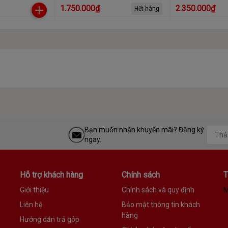
-WESN, màu
(BLACK) (STKY1000400)
USB 3.0(STKM2
1.750.000₫
2.350.000₫
Hết hàng
Bạn muốn nhận khuyến mãi? Đăng ký
ngay.
Hỗ trợ khách hàng
Chính sách
T
Giới thiệu
Chính sách và quy định
M
Liên hệ
Bảo mật thông tin khách
hàng
Hướng dẫn trả góp