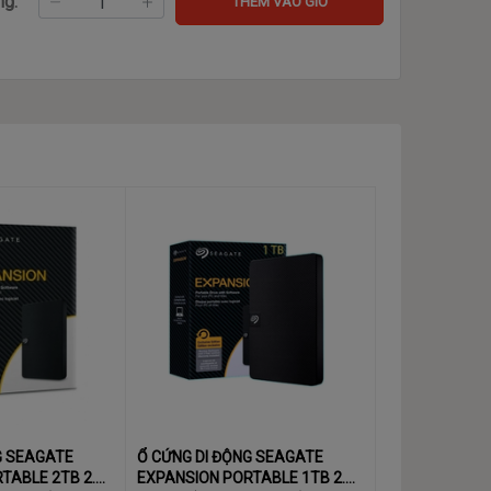
ng:
THÊM VÀO GIỎ
G SEAGATE
Ổ CỨNG DI ĐỘNG SEAGATE
TABLE 2TB 2.5"
EXPANSION PORTABLE 1TB 2.5"