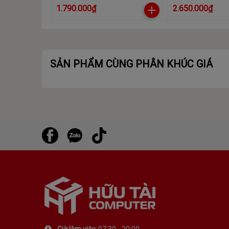
WDBYVG0010BWT-WESN màu
WDBYVG0020BBL
1.790.000₫
2.650.000₫
trắng
xanh
SẢN PHẨM CÙNG PHÂN KHÚC GIÁ
Giờ làm việc:
07:30 - 20:00