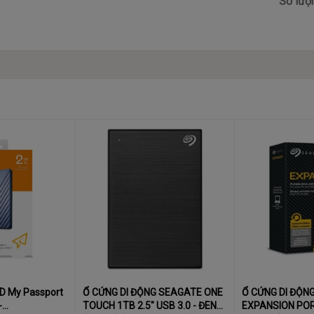
Số lượ
WD My Passport
Ổ CỨNG DI ĐỘNG SEAGATE ONE
Ổ CỨNG DI ĐỘN
-
TOUCH 1TB 2.5" USB 3.0 - ĐEN
EXPANSION POR