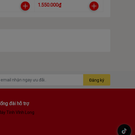
000400)
USB 3.0(STKM1000400)
1.550.000₫
Đăng ký
ổng đài hỗ trợ
áy Tính Vĩnh Long
.