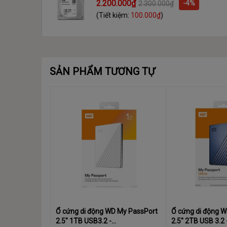
2.200.000₫
-4%
2.300.000₫
(Tiết kiệm:
100.000₫
)
SẢN PHẨM TƯƠNG TỰ
Ổ cứng di động WD My PassPort
Ổ cứng di động 
2.5" 1TB USB3.2 -
2.5'' 2TB USB 3.2 