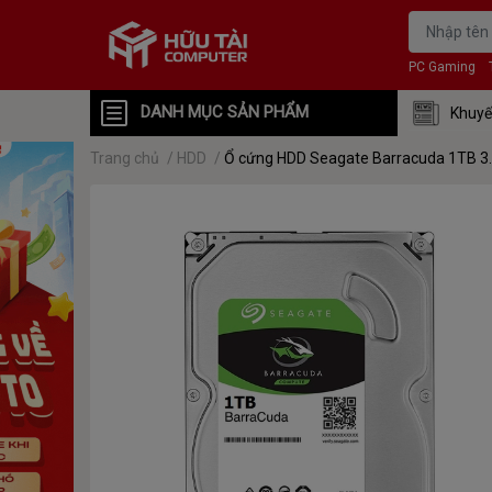
PC Gaming
DANH MỤC SẢN PHẨM
Khuyế
Trang chủ
/
HDD
/
Ổ cứng HDD Seagate Barracuda 1TB 