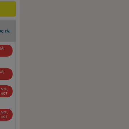
C TÀI
ĐÃI
ĐÃI
 MỚI,
U HOT
 MỚI,
U HOT