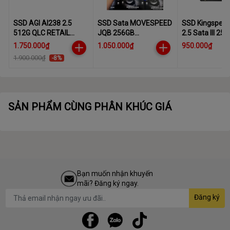
SSD AGI AI238 2.5
SSD Sata MOVESPEED
SSD Kingspec 
512G QLC RETAIL
JQB 256GB
2.5 Sata III 25
COLOR BOX
550mb/480Mb/s
1.750.000₫
1.050.000₫
950.000₫
(AGI500GIMAI238-CB)
1.900.000₫
-8%
SẢN PHẨM CÙNG PHÂN KHÚC GIÁ
Bạn muốn nhận khuyến
mãi? Đăng ký ngay.
Đăng ký