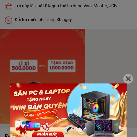
Trả góp lãi suất 0% qua thẻ tín dụng Visa, Master, JCB
Đổi trả miễn phí trong 30 ngày
ĐẶC ĐIỂM NỔI BẬT