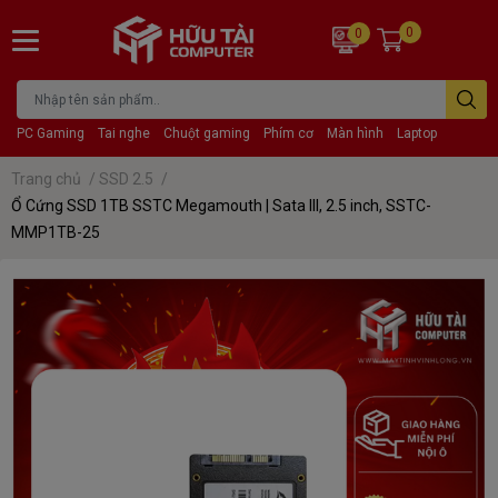
0
0
PC Gaming
Tai nghe
Chuột gaming
Phím cơ
Màn hình
Laptop
Trang chủ
/
SSD 2.5
/
Ổ Cứng SSD 1TB SSTC Megamouth | Sata III, 2.5 inch, SSTC-
MMP1TB-25