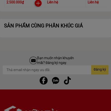
DDR4- 3200
3200MHZ
2.500.000₫
Liên hệ
Liên hệ
(ES.16G21.GSH)
SẢN PHẨM CÙNG PHÂN KHÚC GIÁ
Bạn muốn nhận khuyến
mãi? Đăng ký ngay.
Đăng ký