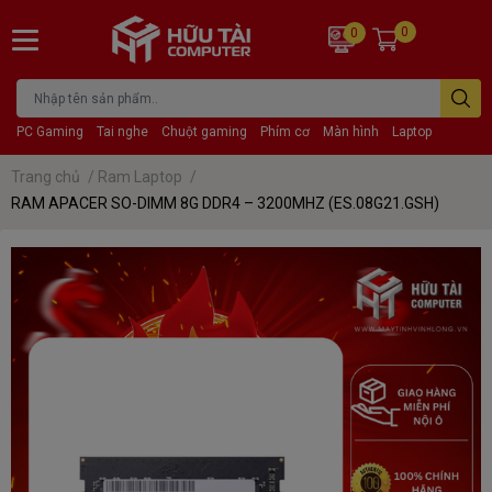
0
0
PC Gaming
Tai nghe
Chuột gaming
Phím cơ
Màn hình
Laptop
Trang chủ
/
Ram Laptop
/
RAM APACER SO-DIMM 8G DDR4 – 3200MHZ (ES.08G21.GSH)