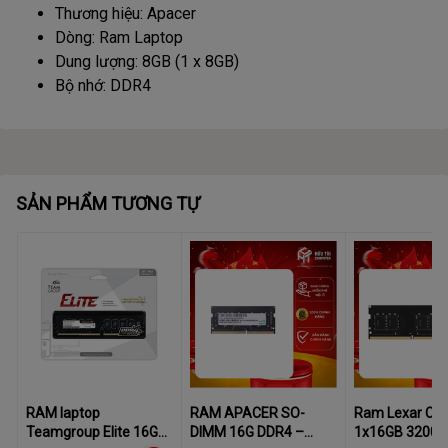
Thương hiệu: Apacer
Dòng: Ram Laptop
Dung lượng: 8GB (1 x 8GB)
Bộ nhớ: DDR4
SẢN PHẨM TƯƠNG TỰ
RAM laptop
RAM APACER SO-
Ram Lexar CL
Teamgroup Elite 16GB
DIMM 16G DDR4 –
1x16GB 3200 