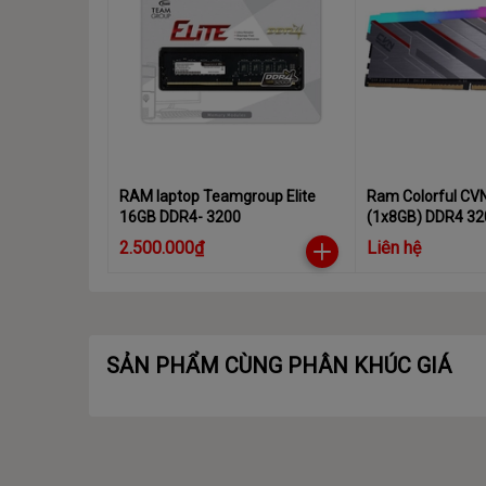
RAM laptop Teamgroup Elite
Ram Colorful CV
16GB DDR4- 3200
(1x8GB) DDR4 3
2.500.000₫
Liên hệ
SẢN PHẨM CÙNG PHÂN KHÚC GIÁ