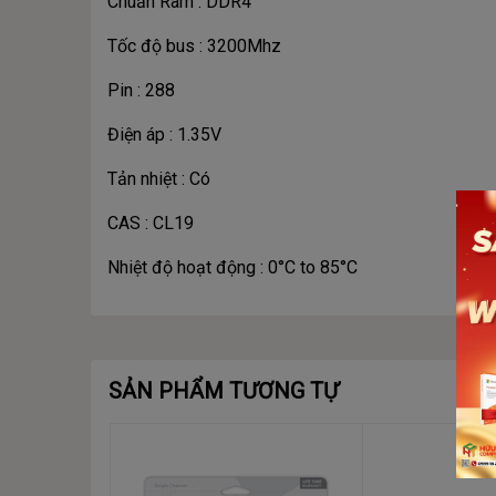
Chuẩn Ram : DDR4
Tốc độ bus : 3200Mhz
Pin : 288
Điện áp : 1.35V
Tản nhiệt : Có
CAS : CL19
Nhiệt độ hoạt động : 0°C to 85°C
SẢN PHẨM TƯƠNG TỰ