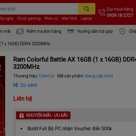
Gọi mua hàng
0939 18 2727
Tai nghe
Chuột gaming
Phím cơ
Màn hình
Laptop
n mãi
Kiểm tra đơn hàng
Hướng dẫn trả góp
Chí
 (1 x 16GB) DDR4 3200MHz
Ram Colorful Battle AX 16GB (1 x 16GB) DDR
3200MHz
Thương hiệu:
Colorful
Mã sản phẩm:
Đang cập nhật
So sánh
Liên hệ
KHUYẾN MÃI - ƯU ĐÃI
Build Full Bộ PC nhận Voucher đến 500k.