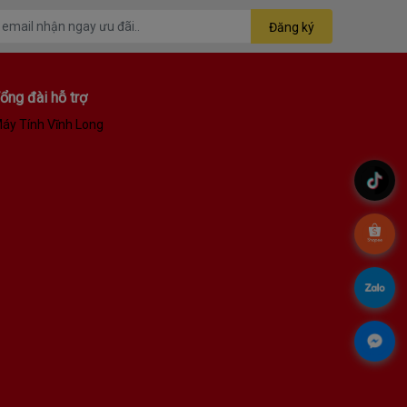
Đăng ký
ổng đài hỗ trợ
áy Tính Vĩnh Long
.
.
.
.