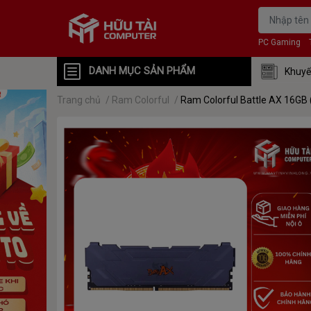
PC Gaming
DANH MỤC SẢN PHẨM
Khuyế
Trang chủ
/
Ram Colorful
/
Ram Colorful Battle AX 16GB