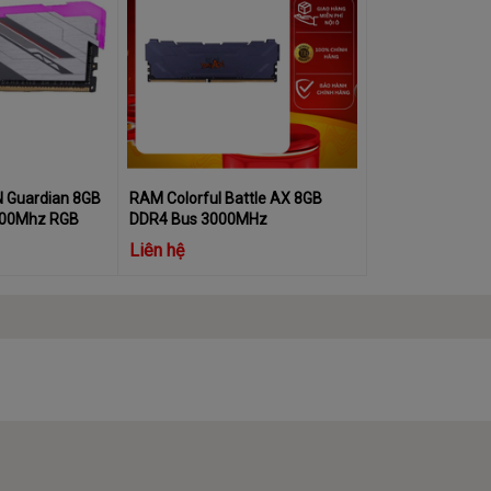
N Guardian 8GB
RAM Colorful Battle AX 8GB
200Mhz RGB
DDR4 Bus 3000MHz
Liên hệ