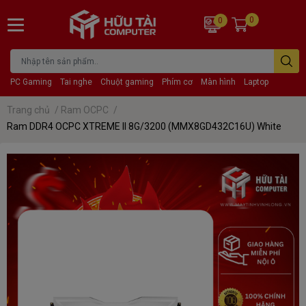
0
0
PC Gaming
Tai nghe
Chuột gaming
Phím cơ
Màn hình
Laptop
Trang chủ
/
Ram OCPC
/
Ram DDR4 OCPC XTREME II 8G/3200 (MMX8GD432C16U) White