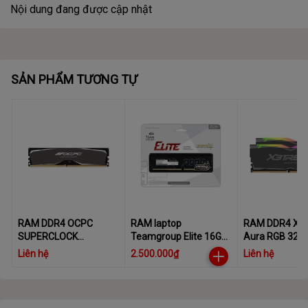
Nội dung đang được cập nhật
SẢN PHẨM TƯƠNG TỰ
RAM DDR4 OCPC
RAM laptop
RAM DDR4 X3
SUPERCLOCK
Teamgroup Elite 16GB
Aura RGB 320
16GB/3200MHz
DDR4- 3200
16GB (8Gx2) P
Liên hệ
2.500.000₫
Liên hệ
(MMSC16GD432C22-I)
MMX3A2K16G
(16GBx1)
6PK OCPC