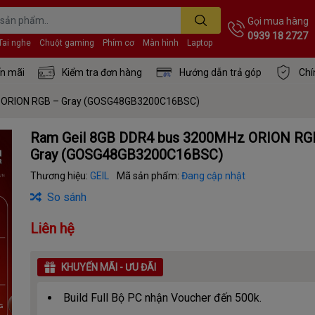
Gọi mua hàng
0939 18 2727
Tai nghe
Chuột gaming
Phím cơ
Màn hình
Laptop
n mãi
Kiểm tra đơn hàng
Hướng dẫn trả góp
Chí
z ORION RGB – Gray (GOSG48GB3200C16BSC)
Ram Geil 8GB DDR4 bus 3200MHz ORION RG
Gray (GOSG48GB3200C16BSC)
Thương hiệu:
GEIL
Mã sản phẩm:
Đang cập nhật
So sánh
Liên hệ
KHUYẾN MÃI - ƯU ĐÃI
Build Full Bộ PC nhận Voucher đến 500k.