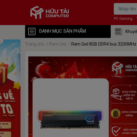
PC Gaming
DANH MỤC SẢN PHẨM
Khuyế
Trang chủ
/
Ram Geil
/
Ram Geil 8GB DDR4 bus 3200MH