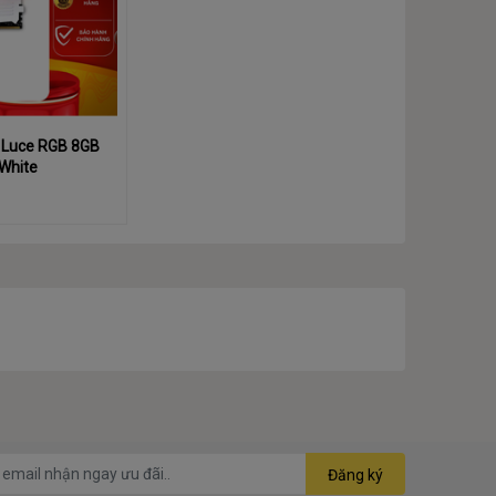
 Luce RGB 8GB
White
Đăng ký