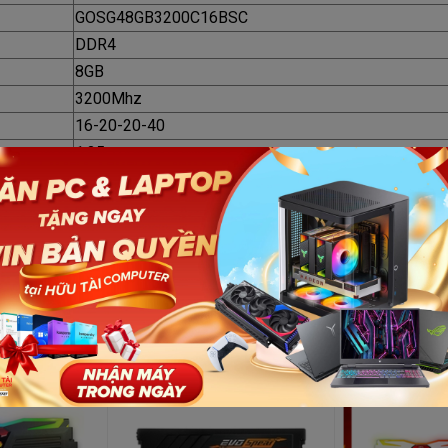
GOSG48GB3200C16BSC
DDR4
8GB
3200Mhz
16-20-20-40
1.35v
Có
167*75.5*25.4 mm