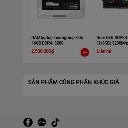
RAM laptop Teamgroup Elite
Ram GEIL SUPER
16GB DDR4- 3200
(1x8GB) 3200Mhz
2.500.000₫
Liên hệ
SẢN PHẨM CÙNG PHÂN KHÚC GIÁ