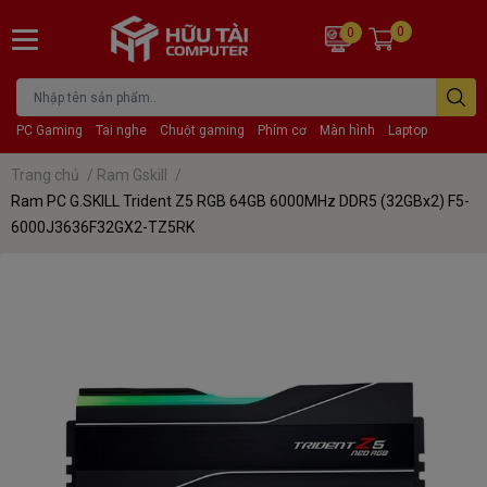
0
0
PC Gaming
Tai nghe
Chuột gaming
Phím cơ
Màn hình
Laptop
Trang chủ
/
Ram Gskill
/
Ram PC G.SKILL Trident Z5 RGB 64GB 6000MHz DDR5 (32GBx2) F5-
6000J3636F32GX2-TZ5RK