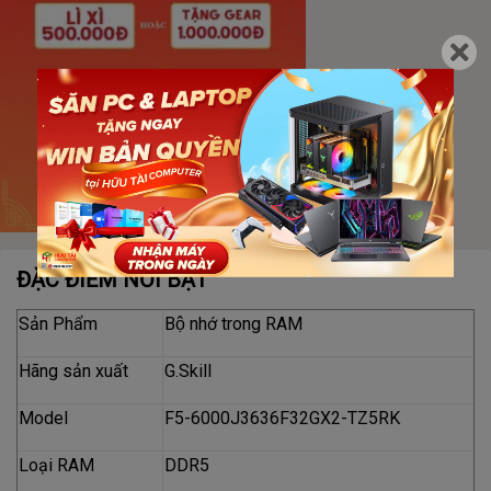
ĐẶC ĐIỂM NỔI BẬT
Sản Phẩm
Bộ nhớ trong RAM
Hãng sản xuất
G.Skill
Model
F5-6000J3636F32GX2-TZ5RK
Loại RAM
DDR5