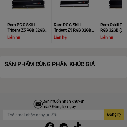
Ram PC G.SKILL
Ram PC G.SKILL
Ram Gskill Tri
Trident Z5 RGB 32GB
Trident Z5 RGB 32GB
RGB 32GB (2x
6000MHz DDR5
6000MHz DDR5
DDR5 6000Mhz
Liên hệ
Liên hệ
Liên hệ
(16GBx2) F5-
(16GBx2) White F5-
6000J4040F1
6000J3636F16GX2-
6000J3636F16GX2-
TZ5RK) - Black
TZ5RK
TZ5RS
SẢN PHẨM CÙNG PHÂN KHÚC GIÁ
Bạn muốn nhận khuyến
mãi? Đăng ký ngay.
Đăng ký