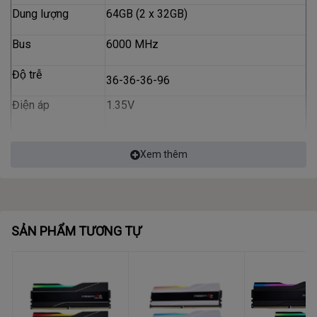
Dung lượng
64GB (2 x 32GB)
Bus
6000 MHz
Độ trễ
36-36-36-96
Điện áp
1.35V
Tản nhiệt
Có
Xem thêm
Màu Led
RGB
Màu sắc
Đen
SẢN PHẨM TƯƠNG TỰ