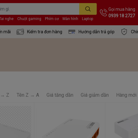
Gọi mua hàng
0939 18 2727
Tai nghe
Chuột gaming
Phím cơ
Màn hình
Laptop
n mãi
Kiểm tra đơn hàng
Hướng dẫn trả góp
Chí
 → Z
Tên Z → A
Giá tăng dần
Giá giảm dần
Hàng mới