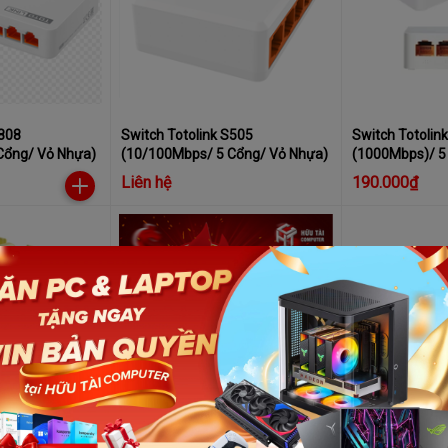
S808
Switch Totolink S505
Switch Totolin
Cổng/ Vỏ Nhựa)
(10/100Mbps/ 5 Cổng/ Vỏ Nhựa)
(1000Mbps)/ 5
Liên hệ
190.000₫