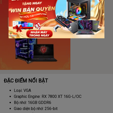
ĐẶC ĐIỂM NỔI BẬT
Loại: VGA
Graphic Engine: RX 7800 XT 16G-L/OC
Bộ nhớ: 16GB GDDR6
Giao diện bộ nhớ: 256-bit