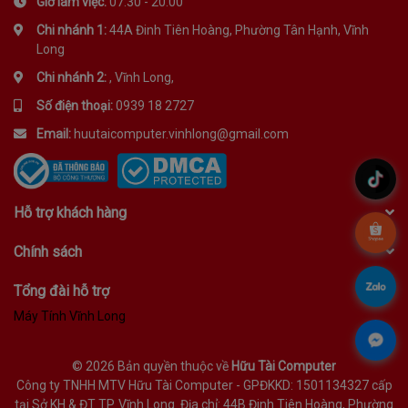
Giờ làm việc:
07:30 - 20:00
Chi nhánh 1:
44A Đinh Tiên Hoàng, Phường Tân Hạnh, Vĩnh
Long
Chi nhánh 2:
, Vĩnh Long,
Số điện thoại:
0939 18 2727
Email:
huutaicomputer.vinhlong@gmail.com
.
Hỗ trợ khách hàng
.
Chính sách
.
Tổng đài hỗ trợ
Máy Tính Vĩnh Long
.
©
2026 Bản quyền thuộc về
Hữu Tài Computer
Công ty TNHH MTV Hữu Tài Computer - GPĐKKD: 1501134327 cấp
tại Sở KH & ĐT TP. Vĩnh Long. Địa chỉ: 44B Đinh Tiên Hoàng, Phường