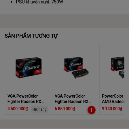
PSU khuyến nghị: 750W
SẢN PHẨM TƯƠNG TỰ
VGA PowerColor
VGA PowerColor
PowerColor He
Fighter Radeon RX
Fighter Radeon RX
AMD Radeon 
6500 XT 4GB GDDR6
6600 8GB GDDR6
7600XT Graphi
4.500.000₫
6.850.000₫
9.140.000₫
Hết hàng
(AXRX 6600 8GBD6-
16GB GDDR6
3DH)