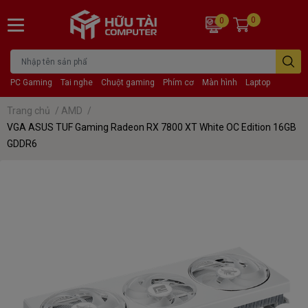
0
0
PC Gaming
Tai nghe
Chuột gaming
Phím cơ
Màn hình
Laptop
Trang chủ
/
AMD
/
VGA ASUS TUF Gaming Radeon RX 7800 XT White OC Edition 16GB
GDDR6