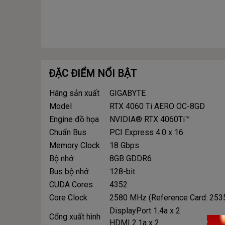
ĐẶC ĐIỂM NỔI BẬT
Hãng sản xuất
GIGABYTE
Model
RTX 4060 Ti AERO OC-8GD
Engine đồ họa
NVIDIA® RTX 4060Ti™
Chuẩn Bus
PCI Express 4.0 x 16
Memory Clock
18 Gbps
Bộ nhớ
8GB GDDR6
Bus bộ nhớ
128-bit
CUDA Cores
4352
Core Clock
2580 MHz (Reference Card: 25
DisplayPort 1.4a x 2
Cổng xuất hình
HDMI 2.1a x 2