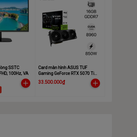
hòng SSTC
Card màn hình ASUS TUF
 FHD, 100Hz, VA
Gaming GeForce RTX 5070 Ti
16GB GDDR7 OC Edition (TUF-
33.500.000₫
RTX5070TI-OC16G-GAMING)
%