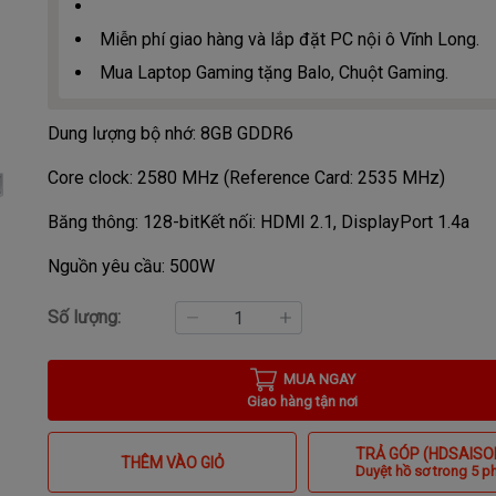
Miễn phí giao hàng và lắp đặt PC nội ô Vĩnh Long.
Mua Laptop Gaming tặng Balo, Chuột Gaming.
Dung lượng bộ nhớ: 8GB GDDR6
Core clock: 2580 MHz (Reference Card: 2535 MHz)
Băng thông: 128-bit
Kết nối: HDMI 2.1, DisplayPort 1.4a
Nguồn yêu cầu: 500W
Số lượng:
MUA NGAY
Giao hàng tận nơi
TRẢ GÓP (HDSAISO
THÊM VÀO GIỎ
Duyệt hồ sơ trong 5 p