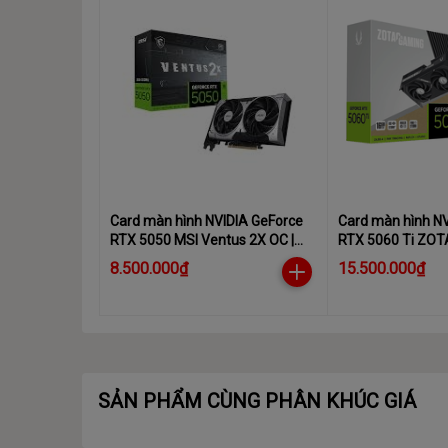
Card màn hình NVIDIA GeForce
Card màn hình N
RTX 5050 MSI Ventus 2X OC |
RTX 5060 Ti ZOT
8GB GDDR6, 2560 CUDA, 550W
16GB GDDR7, 46
8.500.000₫
15.500.000₫
SẢN PHẨM CÙNG PHÂN KHÚC GIÁ