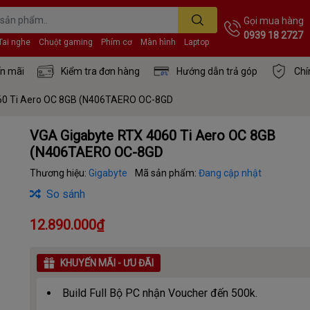
Gọi mua hàng
0939 18 2727
Tai nghe
Chuột gaming
Phím cơ
Màn hình
Laptop
n mãi
Kiểm tra đơn hàng
Hướng dẫn trả góp
Chí
60 Ti Aero OC 8GB (N406TAERO OC-8GD
VGA Gigabyte RTX 4060 Ti Aero OC 8GB
(N406TAERO OC-8GD
Thương hiệu:
Gigabyte
Mã sản phẩm:
Đang cập nhật
So sánh
12.890.000₫
KHUYẾN MÃI - ƯU ĐÃI
Build Full Bộ PC nhận Voucher đến 500k.