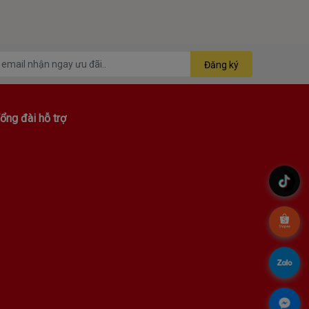
Đăng ký
ổng đài hỗ trợ
.
.
.
.