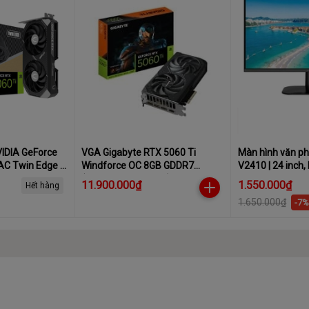
VIDIA GeForce
VGA Gigabyte RTX 5060 Ti
Màn hình văn p
AC Twin Edge |
Windforce OC 8GB GDDR7
V2410 | 24 inch,
08 CUDA, 600W
(N506TWF2OC-8GD)
11.900.000₫
1.550.000₫
Hết hàng
1.650.000₫
-7