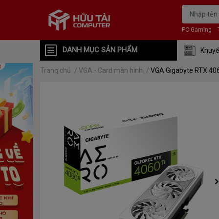
PC Gaming
DANH MỤC SẢN PHẨM
Khuyế
Trang chủ
/
VGA - Card màn hình
/
VGA Gigabyte RTX 40