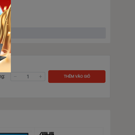
ng:
THÊM VÀO GIỎ