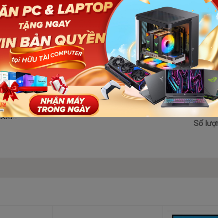
Xem thêm
 8GB
Số lượ