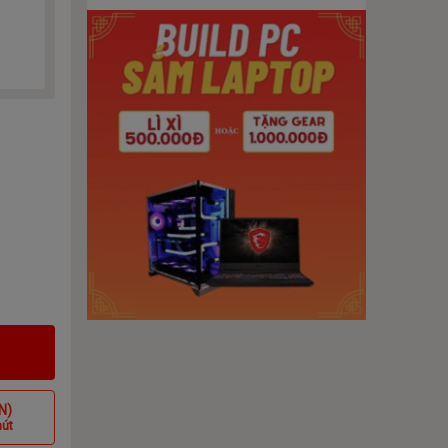
N)
hút