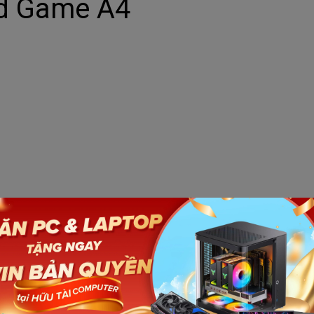
id Game A4
Số lượ