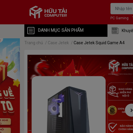
PC Gaming
DANH MỤC SẢN PHẨM
Khuyế
Trang chủ
/
Case Jetek
/
Case Jetek Squid Game A4