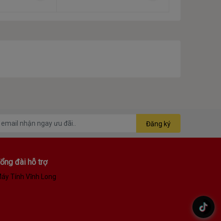
Đăng ký
ổng đài hỗ trợ
áy Tính Vĩnh Long
.