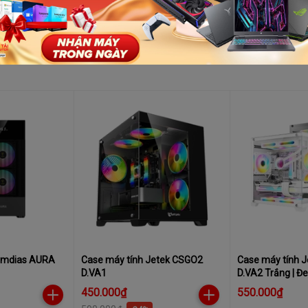
amdias AURA
Case máy tính Jetek CSGO2
Case máy tính 
D.VA1
D.VA2 Trắng | Đ
450.000₫
550.000₫