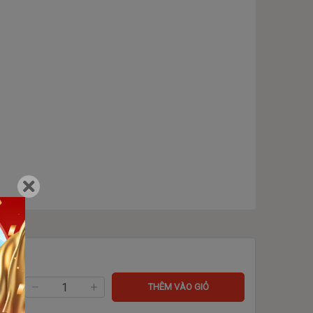
ng:
THÊM VÀO GIỎ