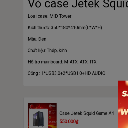
Vỏ case Jetek Squ
Loại case: MID Tower
Kích thước: 350*180*410mm(L*W*H)
Màu: Đen
Chất liệu: Thép, kính
Hỗ trợ mainboard: M-ATX, ATX, ITX
Cổng : 1*USB3.0+2*USB1.0+HD AUDIO
Case Jetek Squid Game A4
550.000₫