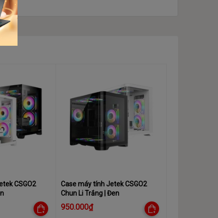
Jetek CSGO2
Case máy tính Jetek CSGO2
en
Chun Li Trắng | Đen
950.000₫