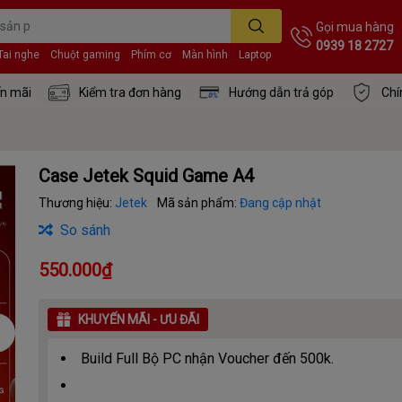
Gọi mua hàng
0939 18 2727
Tai nghe
Chuột gaming
Phím cơ
Màn hình
Laptop
n mãi
Kiểm tra đơn hàng
Hướng dẫn trả góp
Chí
Case Jetek Squid Game A4
Thương hiệu:
Jetek
Mã sản phẩm:
Đang cập nhật
So sánh
550.000₫
KHUYẾN MÃI - ƯU ĐÃI
Build Full Bộ PC nhận Voucher đến 500k.