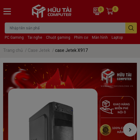
0
0
PC Gaming
Tai nghe
Chuột gaming
Phím cơ
Màn hình
Laptop
Trang chủ
/
Case Jetek
/
case Jetek X917