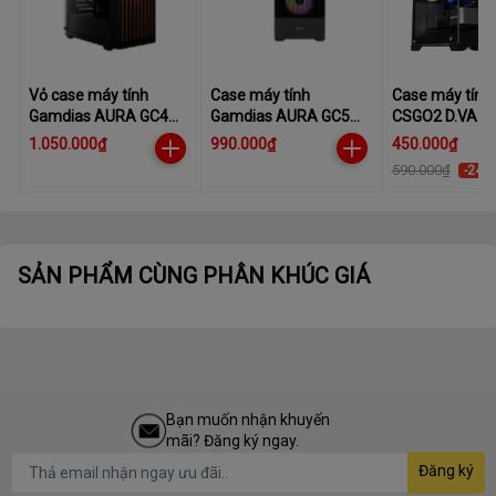
Vỏ case máy tính
Case máy tính
Case máy tính
Gamdias AURA GC4
Gamdias AURA GC5
CSGO2 D.VA1
ELITE
ARGB
1.050.000₫
990.000₫
450.000₫
590.000₫
-24%
SẢN PHẨM CÙNG PHÂN KHÚC GIÁ
Bạn muốn nhận khuyến
mãi? Đăng ký ngay.
Đăng ký