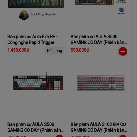
Bàn phím cơ Aula F75 HE -
Bàn phím cơ AULA S500
Công nghệ Rapid Trigger
GAMING CÓ DÂY (Phiên bản
0.01mm - Hỗ trợ 8k - Có
Xám+đen+vàng/ Red switch)
1.450.000₫
550.000₫
Hết hàng
Hotswap
(4869)
Bàn phím cơ AULA S500
Bàn phím AULA S102 GIẢ CƠ
GAMING CÓ DÂY (Phiên bản
GAMING CÓ DÂY (Phiên bản
Đen + trắng + đỏ/ Blue switch)
Hồng + Xanh dương) (4739)