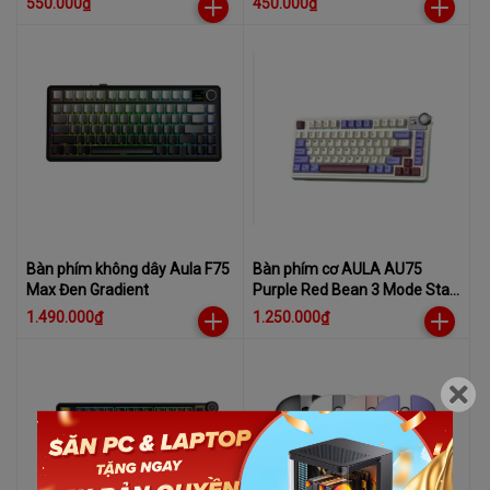
550.000₫
450.000₫
(4531)
Bàn phím không dây Aula F75
Bàn phím cơ AULA AU75
Max Đen Gradient
Purple Red Bean 3 Mode Star
Vector Switch
1.490.000₫
1.250.000₫