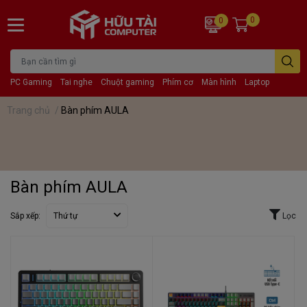
0
0
PC Gaming
Tai nghe
Chuột gaming
Phím cơ
Màn hình
Laptop
Trang chủ
/
Bàn phím AULA
Bàn phím AULA
Sắp xếp:
Thứ tự
Lọc