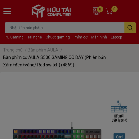
0
0
PC Gaming
Tai nghe
Chuột gaming
Phím cơ
Màn hình
Laptop
Trang chủ
/
Bàn phím AULA
/
Bàn phím cơ AULA S500 GAMING CÓ DÂY (Phiên bản
Xám+đen+vàng/ Red switch) (4869)