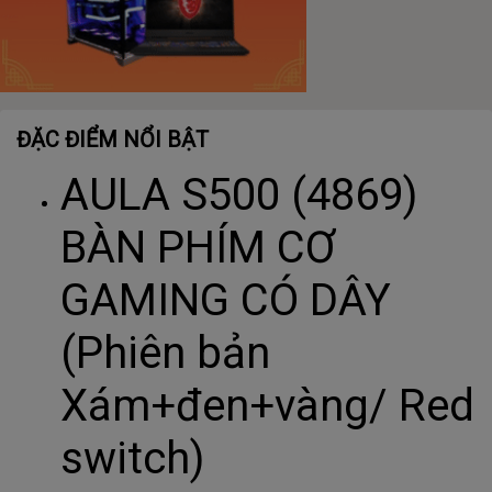
ĐẶC ĐIỂM NỔI BẬT
AULA S500 (4869)
BÀN PHÍM CƠ
GAMING CÓ DÂY
(Phiên bản
Xám+đen+vàng/ Red
switch)