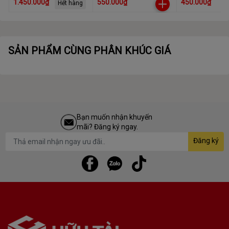
1.450.000₫
550.000₫
450.000₫
Hết hàng
trợ 8k - Có Hotswap
+ đỏ/ Blue switch)
Xanh dương) (
(4531)
SẢN PHẨM CÙNG PHÂN KHÚC GIÁ
Bạn muốn nhận khuyến
mãi? Đăng ký ngay.
Đăng ký