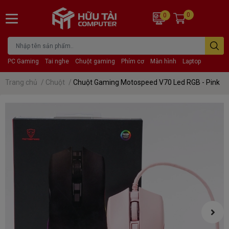
0
0
PC Gaming
Tai nghe
Chuột gaming
Phím cơ
Màn hình
Laptop
Trang chủ
/
Chuột
/
Chuột Gaming Motospeed V70 Led RGB - Pink