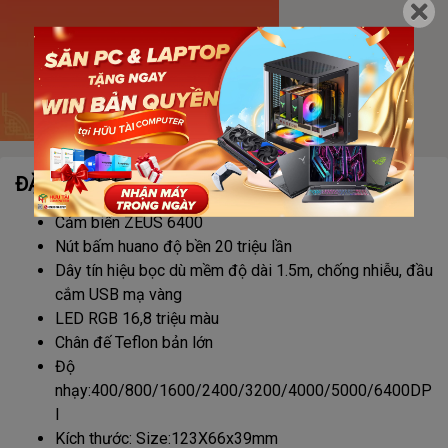
ĐẶC ĐIỂM NỔI BẬT
Cảm biến ZEUS 6400
Nút bấm huano độ bền 20 triệu lần
Dây tín hiệu bọc dù mềm độ dài 1.5m, chống nhiễu, đầu
cắm USB mạ vàng
LED RGB 16,8 triệu màu
Chân đế Teflon bản lớn
Độ
nhạy:400/800/1600/2400/3200/4000/5000/6400DP
I
Kích thước: Size:123X66x39mm