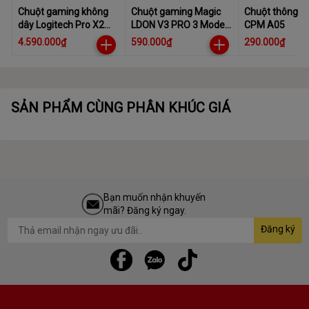
Chuột gaming không
Chuột gaming Magic
Chuột thông m
dây Logitech Pro X2
LDON V3 PRO 3 Mode
CPM A05
Superstrike Lightspeed
Dock sạc
4.590.000₫
590.000₫
290.000₫
SẢN PHẨM CÙNG PHÂN KHÚC GIÁ
Bạn muốn nhận khuyến
mãi? Đăng ký ngay.
Đăng ký