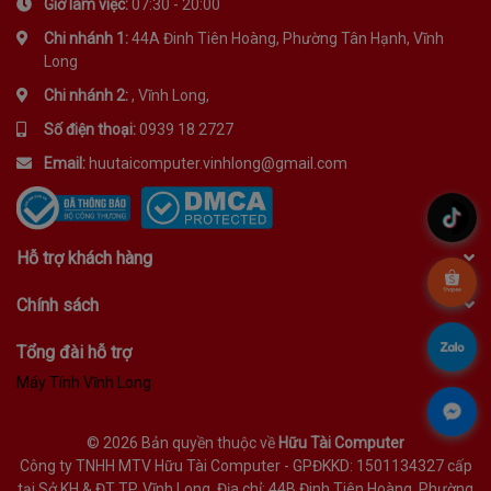
Giờ làm việc:
07:30 - 20:00
Chi nhánh 1:
44A Đinh Tiên Hoàng, Phường Tân Hạnh, Vĩnh
Long
Chi nhánh 2:
, Vĩnh Long,
Số điện thoại:
0939 18 2727
Email:
huutaicomputer.vinhlong@gmail.com
.
Hỗ trợ khách hàng
.
Chính sách
.
Tổng đài hỗ trợ
Máy Tính Vĩnh Long
.
©
2026 Bản quyền thuộc về
Hữu Tài Computer
Công ty TNHH MTV Hữu Tài Computer - GPĐKKD: 1501134327 cấp
tại Sở KH & ĐT TP. Vĩnh Long. Địa chỉ: 44B Đinh Tiên Hoàng, Phường