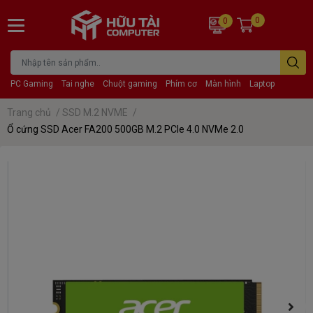
0
0
PC Gaming
Tai nghe
Chuột gaming
Phím cơ
Màn hình
Laptop
Trang chủ
/
SSD M.2 NVME
/
Ổ cứng SSD Acer FA200 500GB M.2 PCIe 4.0 NVMe 2.0