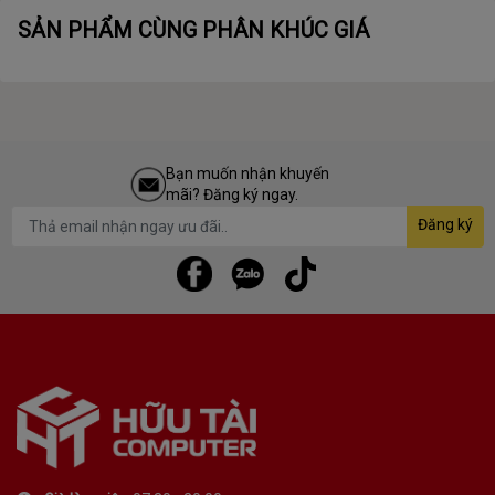
-40oC – 85 °C
quản
SẢN PHẨM CÙNG PHÂN KHÚC GIÁ
Chống rung
3.1 GRMS (2-500 Hz)
Chống sốc
100G / 6 mili giây
Chứng nhận
CE, FCC, RoHS, CB, KCC, BSMI, VCCI, RCM
Bạn muốn nhận khuyến
mãi? Đăng ký ngay.
Đăng ký