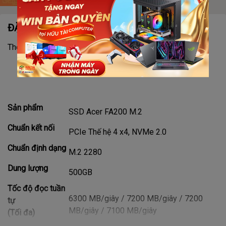
ĐẶC ĐIỂM NỔI BẬT
Thông số kỹ thuật
Sản phẩm
SSD Acer FA200 M.2
Chuẩn kết nối
PCIe Thế hệ 4 x4, NVMe 2.0
Chuẩn định dạng
M.2 2280
Dung lượng
500GB
Tốc độ đọc tuần
6300 MB/giây / 7200 MB/giây / 7200
tự
MB/giây / 7100 MB/giây
(Tối đa)