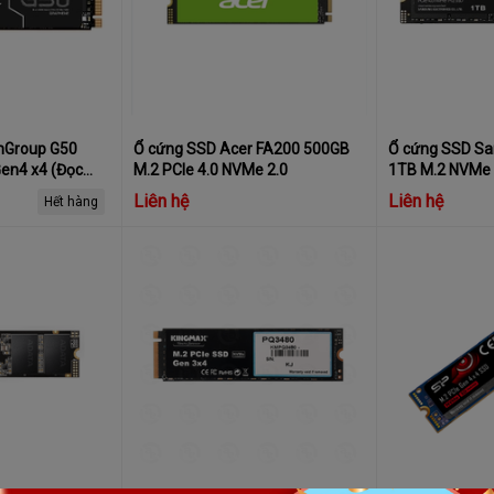
mGroup G50
Ổ cứng SSD Acer FA200 500GB
Ổ cứng SSD S
en4 x4 (Đọc
M.2 PCIe 4.0 NVMe 2.0
1TB M.2 NVMe 
2500MB/
Gen4.0 x4 MZ
Liên hệ
Liên hệ
Hết hàng