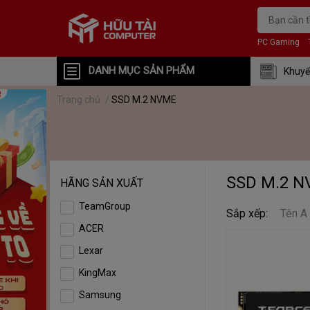
PC Gaming
DANH MỤC SẢN PHẨM
Khuyế
Trang chủ
/
SSD M.2 NVME
SSD M.2 
HÃNG SẢN XUẤT
TeamGroup
Sắp xếp:
Tên A
ACER
Lexar
KingMax
Samsung