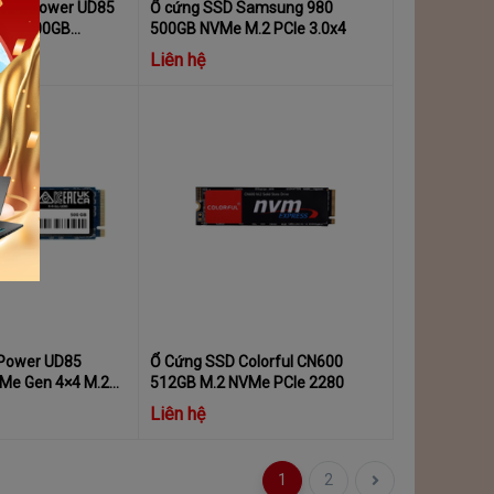
licon Power UD85
Ổ cứng SSD Samsung 980
4X4, 500GB
500GB NVMe M.2 PCIe 3.0x4
D8505
Liên hệ
 Power UD85
Ổ Cứng SSD Colorful CN600
Me Gen 4×4 M.2
512GB M.2 NVMe PCIe 2280
P44UD8505
Liên hệ
1
2