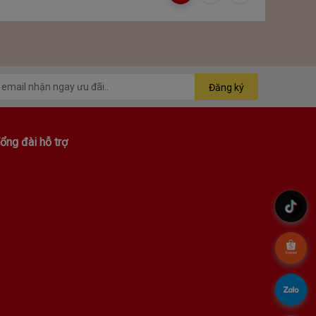
Đăng ký
ổng đài hỗ trợ
.
.
.