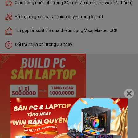
Giao hàng miễn phí trong 24h (chỉ áp dụng khu vực nội thành)
Hỗ trợ trả góp nhà tài chính duyệt trong 5 phút
Trả góp lãi suất 0% qua thẻ tín dụng Visa, Master, JCB
Đổi trả miễn phí trong 30 ngày