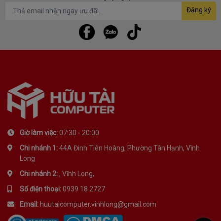
Đăng ký
Giờ làm việc:
07:30 - 20:00
Chi nhánh 1:
44A Đinh Tiên Hoàng, Phường Tân Hạnh, Vĩnh
Long
Chi nhánh 2:
, Vĩnh Long,
Số điện thoại:
0939 18 2727
Email:
huutaicomputer.vinhlong@gmail.com