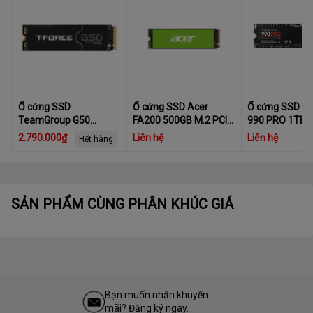
Ổ cứng SSD
Ổ cứng SSD Acer
Ổ cứng SSD S
TeamGroup G50
FA200 500GB M.2 PCIe
990 PRO 1TB 
512GB M.2 PCIe Gen4
4.0 NVMe 2.0
NVMe M.2 228
2.790.000₫
Liên hệ
Liên hệ
Hết hàng
x4 (Đọc 5000MB/s -
Gen4.0 x4 MZ-
Ghi 2500MB/
V9P1T0BW
SẢN PHẨM CÙNG PHÂN KHÚC GIÁ
Bạn muốn nhận khuyến
mãi? Đăng ký ngay.