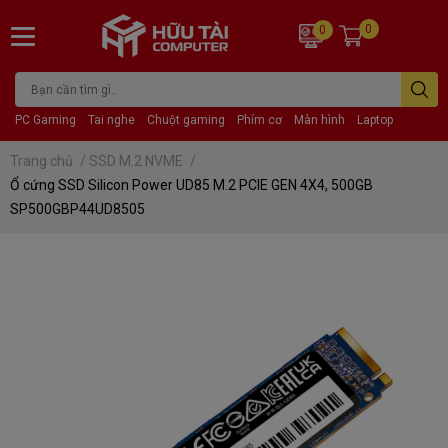
0
0
PC Gaming
Tai nghe
Chuột gaming
Phím cơ
Màn hình
Laptop
Trang chủ
/
SSD M.2 NVME
/
Ổ cứng SSD Silicon Power UD85 M.2 PCIE GEN 4X4, 500GB
SP500GBP44UD8505