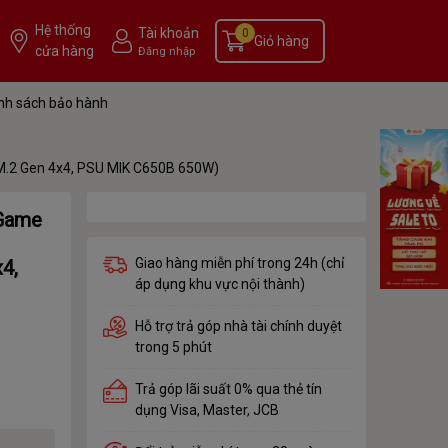
Hệ thống
Tài khoản
0
Giỏ hàng
cửa hàng
Đăng nhập
nh sách bảo hành
.2 Gen 4x4, PSU MIK C650B 650W)
 Game
Giao hàng miễn phí trong 24h (chỉ
4,
áp dụng khu vực nội thành)
Hỗ trợ trả góp nhà tài chính duyệt
trong 5 phút
Trả góp lãi suất 0% qua thẻ tín
dụng Visa, Master, JCB