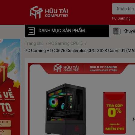
PC Gaming
DANH MỤC SẢN PHẨM
Khuyế
Trang chủ
/
PC Gaming CPU i5
/
PC Gaming HTC 0626 Coolerplus CPC-X32B Game 01 (MAI