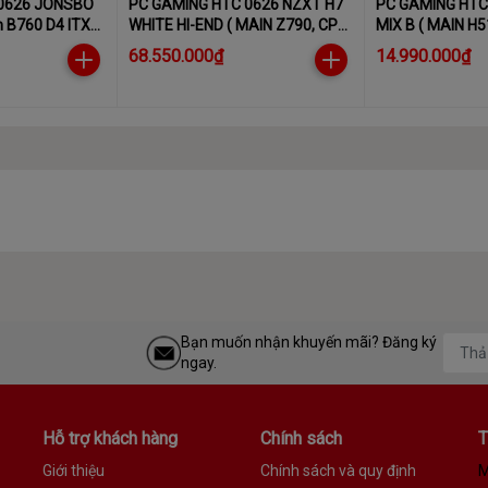
0626 JONSBO
PC GAMING HTC 0626 NZXT H7
PC GAMING HTC
TX
WHITE HI-END ( MAIN Z790, CPU
MIX B ( MAIN H5
i5-14600K - 2.50GHZ, VGA RTX
10400F - 2.50G
68.550.000₫
14.990.000₫
4070 , SSD M2-PCIe 1TB, PSU
8GB , SSD M2-P
ONSBO TK-1)
1000W,RAM32GB)
550W,RAM16GB
Bạn muốn nhận khuyến mãi? Đăng ký
ngay.
Hỗ trợ khách hàng
Chính sách
T
Giới thiệu
Chính sách và quy định
M