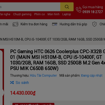
Gọi mua hàng
0939 18 2727
Tai nghe
Chuột gaming
Phím cơ
Màn hình
Laptop
n mãi
Kiểm tra đơn hàng
Hướng dẫn trả góp
Chí
N MSI H510M-B, CPU i5-10400F, GT 1030/2GB, RAM 16GB, SSD 250GB M
PC Gaming HTC 0626 Coolerplus CPC-X32B
01 (MAIN MSI H510M-B, CPU i5-10400F, GT
1030/2GB, RAM 16GB, SSD 250GB M.2 Gen 4x
PSU MIK C650B 650W)
Thương hiệu:
Hữu Tài Computer
Mã sản phẩm:
Đang cập nhật
So sánh
14.430.000₫