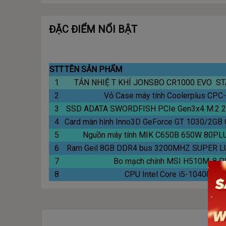
ĐẶC ĐIỂM NỔI BẬT
STT
TÊN SẢN PHẨM
1
TẢN NHIỆ T KHÍ JONSBO CR1000 EVO S
2
Vỏ Case máy tính Coolerplus CPC
3
SSD ADATA SWORDFISH PCIe Gen3x4 M.2 
4
Card màn hình Inno3D GeForce GT 1030/2G
5
Nguồn máy tính MIK C650B 650W 80P
6
Ram Geil 8GB DDR4 bus 3200MHZ SUPER 
7
Bo mạch chính MSI H510M-8 
8
CPU Intel Core i5-10400 Cty