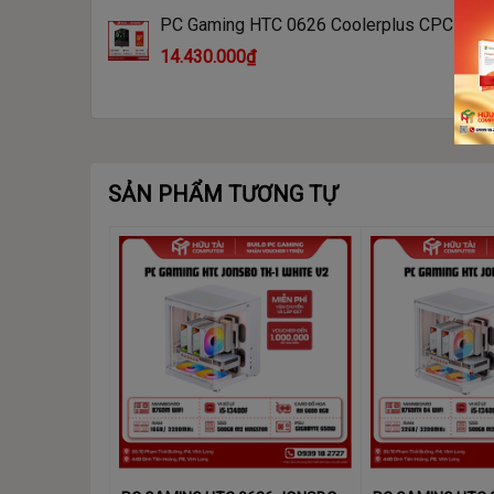
PC Gaming HTC 0626 Coolerplus CPC-X32B Game 01
(MAIN MSI H510M-B, CPU i5-10400F, GT 
14.430.000₫
16GB, SSD 250GB M.2 Gen 4x4, PSU MIK 
SẢN PHẨM TƯƠNG TỰ