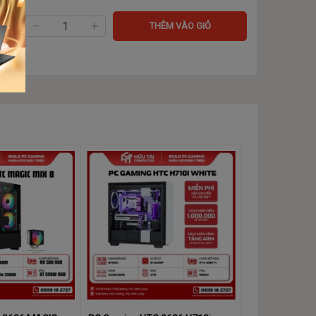
ng:
THÊM VÀO GIỎ