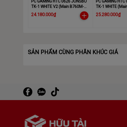
PC GAMING HTC 0626 JONSBO
PC GAMING HTC 
TK-1 WHITE V2 (Main B760M-
TK-1 WHITE (Main B760 D4 I
AYW WIFI D4, CPUi5 13400F,SSD
WIFI, I5-13400F, RAM 32GB , SSD
24.180.000₫
25.280.000₫
Kingston NV3 500GB, NGUỒN
500GB, NGUỒN 650W, VGA
GIGABYTE 650W, Radeon RX
RX6600, CASE J
6600, RGB 16GB 3200 White, Vỏ
case Jonsbo TK-1, Tản nhiệt
nước Thermalright Frozen
WarfRame 240 )
SẢN PHẨM CÙNG PHÂN KHÚC GIÁ