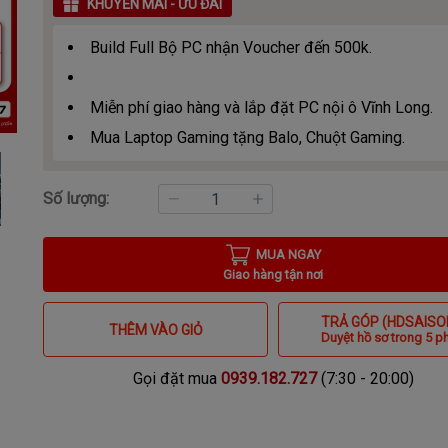
KHUYẾN MÃI - ƯU ĐÃI
Build Full Bộ PC nhận Voucher đến 500k.
Miễn phí giao hàng và lắp đặt PC nội ô Vĩnh Long.
Mua Laptop Gaming tặng Balo, Chuột Gaming.
Số lượng:
MUA NGAY
Giao hàng tận nơi
TRẢ GÓP (HDSAISO
THÊM VÀO GIỎ
Duyệt hồ sơ trong 5 p
Gọi đặt mua
0939.182.727
(7:30 - 20:00)