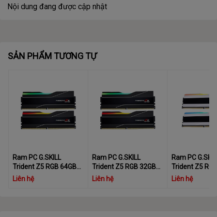
Nội dung đang được cập nhật
SẢN PHẨM TƯƠNG TỰ
Ram PC G.SKILL
Ram PC G.SKILL
Ram PC G.SKIL
Trident Z5 RGB 64GB
Trident Z5 RGB 32GB
Trident Z5 RG
6000MHz DDR5
6000MHz DDR5
6000MHz DDR
Liên hệ
Liên hệ
Liên hệ
(32GBx2) F5-
(16GBx2) F5-
(16GBx2) White
6000J3636F32GX2-
6000J3636F16GX2-
6000J3636F1
TZ5RK
TZ5RK
TZ5RS