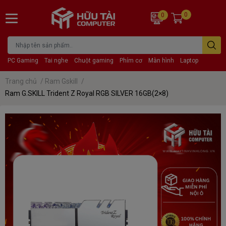
0
0
PC Gaming
Tai nghe
Chuột gaming
Phím cơ
Màn hình
Laptop
Trang chủ
/
Ram Gskill
/
Ram G.SKILL Trident Z Royal RGB SILVER 16GB(2×8)