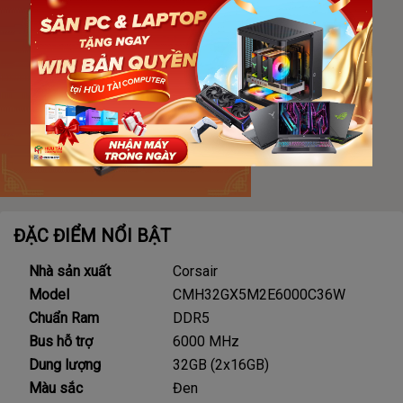
ĐẶC ĐIỂM NỔI BẬT
Nhà sản xuất
Corsair
Model
CMH32GX5M2E6000C36W
Chuẩn Ram
DDR5
Bus hỗ trợ
6000 MHz
Dung lượng
32GB (2x16GB)
Màu sắc
Đen