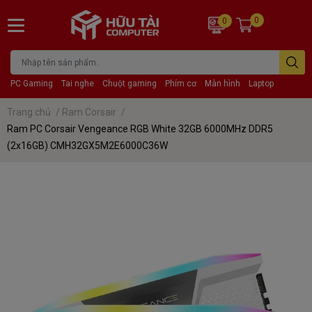
0
0
PC Gaming
Tai nghe
Chuột gaming
Phím cơ
Màn hình
Laptop
Trang chủ
/
Ram Corsair
/
Ram PC Corsair Vengeance RGB White 32GB 6000MHz DDR5
(2x16GB) CMH32GX5M2E6000C36W