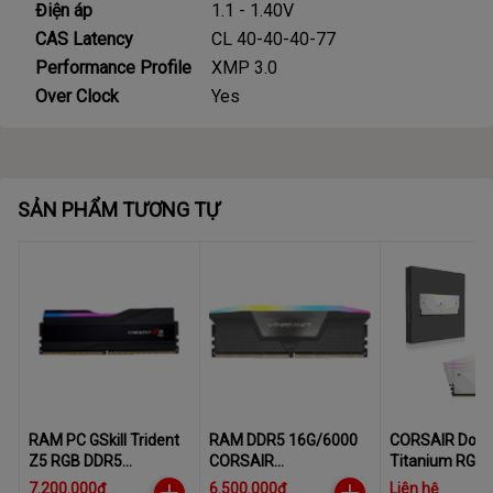
Điện áp
1.1 - 1.40V
CAS Latency
CL 40-40-40-77
Performance Profile
XMP 3.0
Over Clock
Yes
SẢN PHẨM TƯƠNG TỰ
RAM PC GSkill Trident
RAM DDR5 16G/6000
CORSAIR Domi
Z5 RGB DDR5
CORSAIR
Titanium RGB
6000Mhz 16GB
VENGEANCEV RGB
Memory Kit, Wh
7.200.000₫
6.500.000₫
Liên hệ