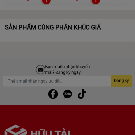
(1*16GB) F5-
GREY
48GB (2x24GB
6000J3636F16GX1-
HEARTSPREADER
6000MHz CL3
TZ5RK đen
(CMP48GX5M
C30W)
SẢN PHẨM CÙNG PHÂN KHÚC GIÁ
Bạn muốn nhận khuyến
mãi? Đăng ký ngay.
Đăng ký