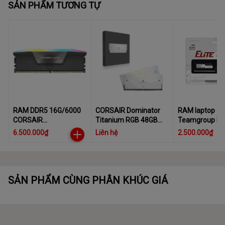
SẢN PHẨM TƯƠNG TỰ
RAM DDR5 16G/6000
CORSAIR Dominator
RAM laptop
CORSAIR
Titanium RGB 48GB
Teamgroup Eli
VENGEANCEV RGB
Memory Kit, White,
DDR4- 3200
6.500.000₫
Liên hệ
2.500.000₫
GREY
48GB (2x24GB)
HEARTSPREADER
6000MHz CL30
(CMP48GX5M2B6000
C30W)
SẢN PHẨM CÙNG PHÂN KHÚC GIÁ