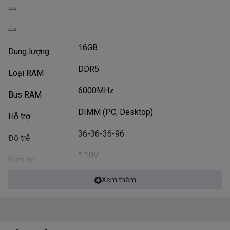
16GB
Dung lượng
DDR5
Loại RAM
6000MHz
Bus RAM
DIMM (PC, Desktop)
Hỗ trợ
36-36-36-96
Độ trễ
1.10V
Điện áp
Hỗ trợ LED
Xem thêm
Đèn LED
0°C tới +85°C
Nhiệt độ hoạt động
G.SKILL
Hãng sản xuất