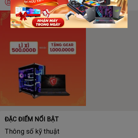
Đổi trả miễn phí trong 30 ngày
ĐẶC ĐIỂM NỔI BẬT
Thông số kỹ thuật