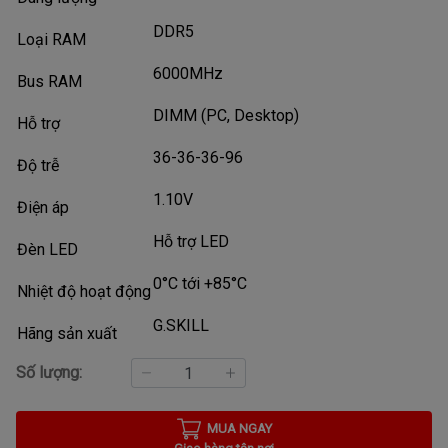
DDR5
Loại RAM
6000MHz
Bus RAM
DIMM (PC, Desktop)
Hỗ trợ
36-36-36-96
Độ trễ
1.10V
Điện áp
Hỗ trợ LED
Đèn LED
0°C tới +85°C
Nhiệt độ hoạt động
G.SKILL
Hãng sản xuất
Số lượng:
MUA NGAY