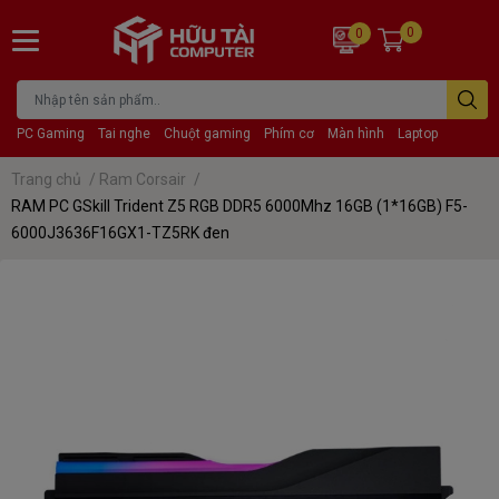
0
0
PC Gaming
Tai nghe
Chuột gaming
Phím cơ
Màn hình
Laptop
Trang chủ
/
Ram Corsair
/
RAM PC GSkill Trident Z5 RGB DDR5 6000Mhz 16GB (1*16GB) F5-
6000J3636F16GX1-TZ5RK đen