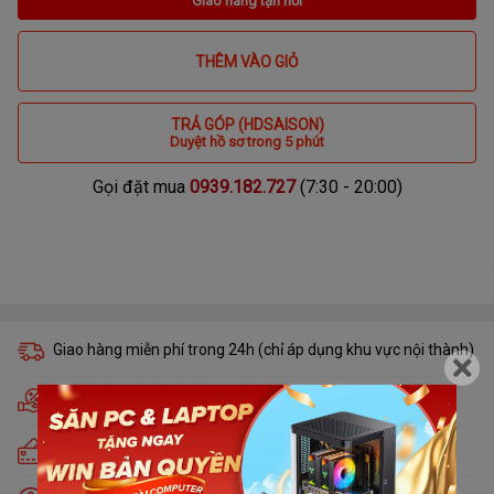
Giao hàng tận nơi
THÊM VÀO GIỎ
TRẢ GÓP (HDSAISON)
Duyệt hồ sơ trong 5 phút
Gọi đặt mua
0939.182.727
(7:30 - 20:00)
Giao hàng miễn phí trong 24h (chỉ áp dụng khu vực nội thành)
Hỗ trợ trả góp nhà tài chính duyệt trong 5 phút
Trả góp lãi suất 0% qua thẻ tín dụng Visa, Master, JCB