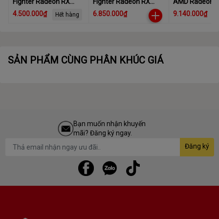
Fighter Radeon RX
Fighter Radeon RX
AMD Radeon 
6500 XT 4GB GDDR6
6600 8GB GDDR6
7600XT Graphi
4.500.000₫
6.850.000₫
9.140.000₫
Hết hàng
(AXRX 6600 8GBD6-
16GB GDDR6
3DH)
SẢN PHẨM CÙNG PHÂN KHÚC GIÁ
Bạn muốn nhận khuyến
mãi? Đăng ký ngay.
Đăng ký