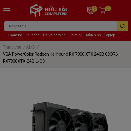
0
0
PC Gaming
Tai nghe
Chuột gaming
Phím cơ
Màn hình
Laptop
Trang chủ
/
AMD
/
VGA PowerColor Radeon Hellhound RX 7900 XTX 24GB GDDR6
RX7900XTX-24G-L/OC