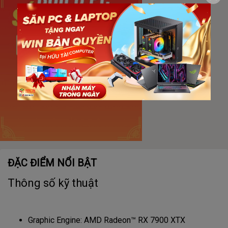
ĐẶC ĐIỂM NỔI BẬT
Thông số kỹ thuật
Graphic Engine: AMD Radeon™ RX 7900 XTX