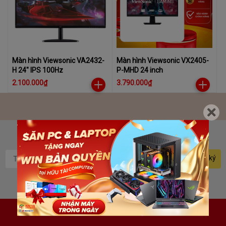
Màn hình Viewsonic VA2432-
Màn hình Viewsonic VX2405-
H 24" IPS 100Hz
P-MHD 24 inch
2.100.000₫
3.790.000₫
Bạn muốn nhận khuyến
mãi? Đăng ký ngay.
Đăng ký