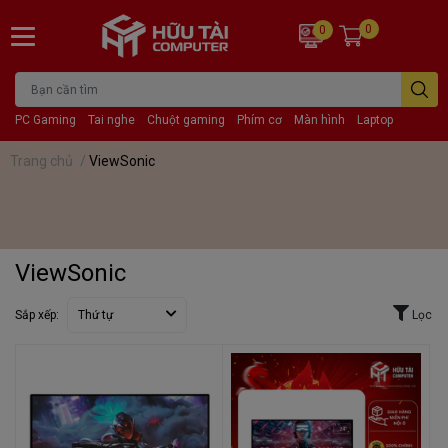
0
0
PC Gaming
Tai nghe
Chuột gaming
Phím cơ
Màn hình
Laptop
Trang chủ
/
ViewSonic
ViewSonic
Sắp xếp:
Thứ tự
Lọc