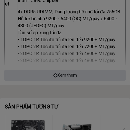
Intel
Z890 Chipset
et
4x DDR5 UDIMM, Dung lượng bộ nhớ tối đa 256GB
Hỗ trợ bộ nhớ 9200 - 6400 (OC) MT/giây / 6400 -
4800 (JEDEC) MT/giây
Tần số ép xung tối đa:
• 1DPC 1R Tốc độ tối đa lên đến 9200+ MT/giây
• 1DPC 2R Tốc độ tối đa lên đến 7200+ MT/giây
• 2DPC 1R Tốc độ tối đa lên đến 4800+ MT/giây
• 2DPC 2R Tốc độ tối đa lên đến 4800+ MT/giây
Hỗ trợ Intel POR Speed ​​và JEDEC Speed
Xem thêm
Hỗ trợ ép xung bộ nhớ và Intel XMP 3.0
Bộ
Hỗ trợ chế độ Dual-Controller Dual-Channel
nhớ
Hỗ trợ bộ nhớ Non-ECC, Un-buffered
Hỗ trợ CUDIMM
SẢN PHẨM TƯƠNG TỰ
• Các khe cắm DIMM trên bo mạch chủ này có chốt
một bên.
• Khả năng tương thích bộ nhớ và tốc độ được hỗ trợ