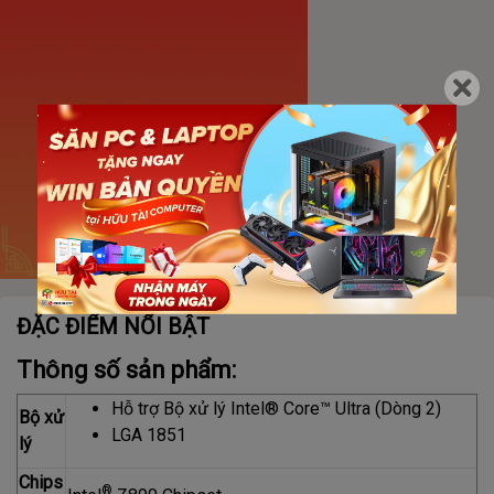
ĐẶC ĐIỂM NỔI BẬT
Thông số sản phẩm:
Hỗ trợ Bộ xử lý Intel® Core™ Ultra (Dòng 2)
Bộ xử
LGA 1851
lý
Chips
®