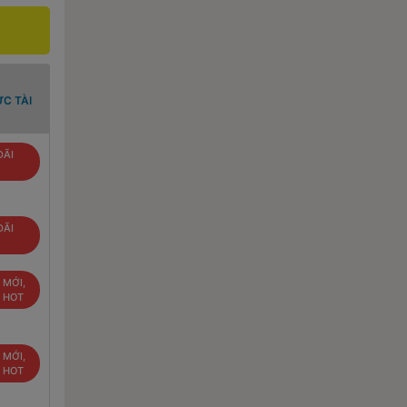
C TÀI
ĐÃI
ĐÃI
 MỚI,
U HOT
 MỚI,
U HOT