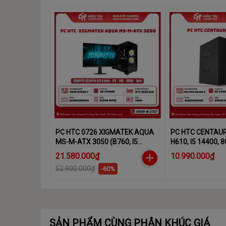
PC HTC 0726 XIGMATEK AQUA
PC HTC CENTAUR 
MS-M-ATX 3050 (B760, I5
H610, I5 14400, 
14400F, 16GB, RTX 3050, 750W,
400W)
21.580.000₫
10.990.000₫
MÀN HÌNH 24 INCH)
52.900.000₫
-60%
SẢN PHẨM CÙNG PHÂN KHÚC GIÁ