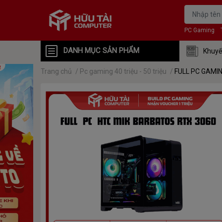
PC Gaming
DANH MỤC SẢN PHẨM
Khuyế
Trang chủ
/
Pc gaming 40 triệu - 50 triệu
/
FULL PC GAMIN