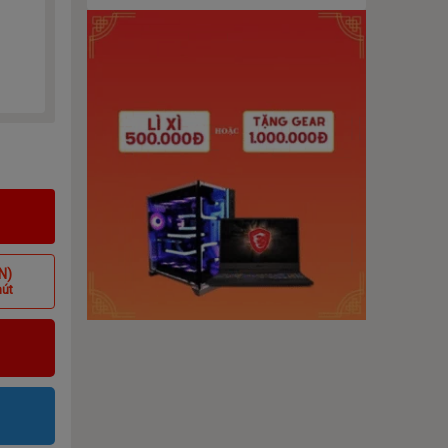
N)
hút