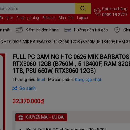
Gọi mua hàng
0939 18 2727
Tai nghe
Chuột gaming
Phím cơ
Màn hình
Laptop
n mãi
Kiểm tra đơn hàng
Hướng dẫn trả góp
Chí
G HTC 0626 MIK BARBATOS RTX3060 12GB (B760M ,I5 13400F, RAM 32
FULL PC GAMING HTC 0626 MIK BARBATOS
RTX3060 12GB (B760M ,I5 13400F, RAM 32G
1TB, PSU 650W, RTX3060 12GB)
Thương hiệu:
Intel
Mã sản phẩm:
Đang cập nhật
So sánh
32.370.000₫
KHUYẾN MÃI - ƯU ĐÃI
Build Full Bộ PC nhận Voucher đến 500k.