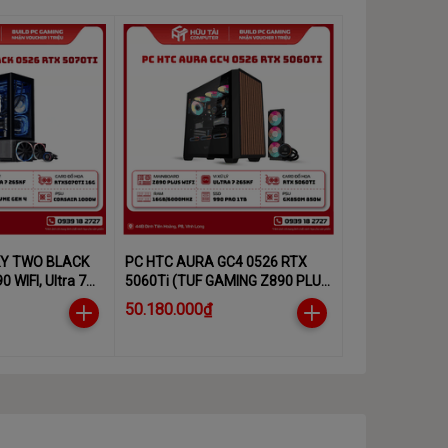
KY TWO BLACK
PC HTC AURA GC4 0526 RTX
5060Ti (TUF GAMING Z890 PLUS
WIFI DDR5, Ultra 7 265KF, RAM
50.180.000₫
 2TB M.2 PCIe
DDR5 16G/6000, Samsung 990
 CORSAIR)
Pro 1TB, 850W, RTX 5060 Ti)