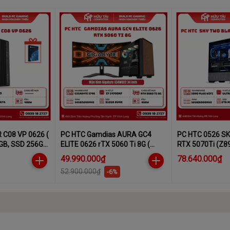
C08 VP 0626 (
PC HTC Gamdias AURA GC4
PC HTC 0526 S
8GB, SSD 256GB,
ELITE 0626 rTX 5060 Ti 8G (
RTX 5070Ti (Z890 WIFI, Ultra 7
Z790, I7 14700KF, 32GB, 512GB,
265K, 32GB DDR5 6000MHz,
49.990.000₫
78.640.000₫
RTX 5060Ti, 850W)
RTX5070TI, NV2
52.900.000₫
-6%
Gen4, 1000W