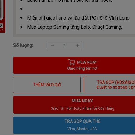
Miễn phí giao hàng và lắp đặt PC nội ô Vĩnh Long.
Mua Laptop Gaming tặng Balo, Chuột Gaming.
Số lượng:
MUA NGAY
Giao hàng tận nơi
TRẢ GÓP (HDSAISO
THÊM VÀO GIỎ
Duyệt hồ sơ trong 5 p
MUA NGAY
Giao Tận Nơi Hoặc Nhận Tại Cửa Hàng
TRẢ GÓP QUA THẺ
Visa, Master, JCB