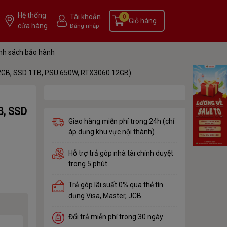
Hệ thống
Tài khoản
0
Giỏ hàng
cửa hàng
Đăng nhập
nh sách bảo hành
GB, SSD 1TB, PSU 650W, RTX3060 12GB)
B, SSD
Giao hàng miễn phí trong 24h (chỉ
áp dụng khu vực nội thành)
Hỗ trợ trả góp nhà tài chính duyệt
trong 5 phút
Trả góp lãi suất 0% qua thẻ tín
dụng Visa, Master, JCB
Đổi trả miễn phí trong 30 ngày