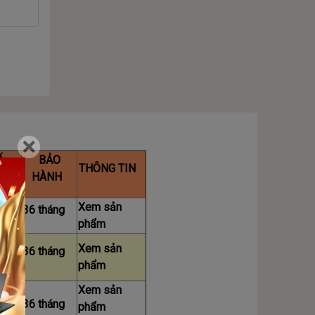
Ố
BẢO
THÔNG TIN
NG
HÀNH
Xem sản
36 tháng
phẩm
Xem sản
36 tháng
phẩm
Xem sản
36 tháng
phẩm