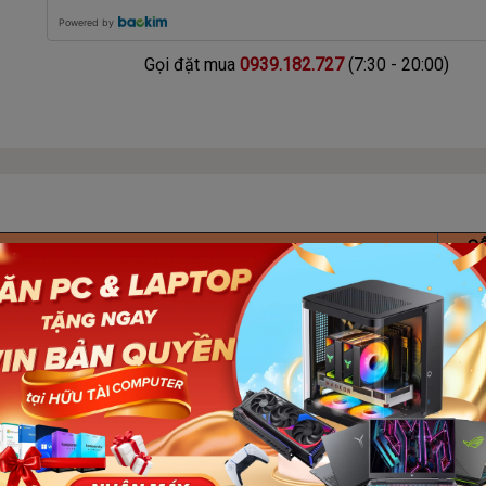
Powered by
Gọi đặt mua
0939.182.727
(7:30 - 20:00)
S
TÊN SẢN PHẨM
LƯỢ
1
 Prime B760M-AYW WIFI D4
400F / 2.5GHz Turbo 4.6GHz / 10 Nhân 16 Luồng / 20MB /
1
VIDIA MSI GeForce RTX 3060 Ventus 2X 12G OC (LHR)
1