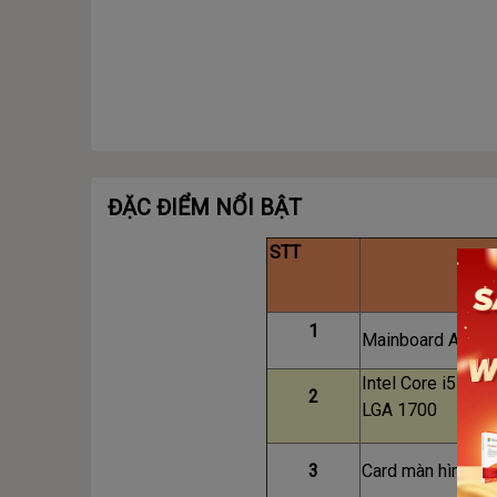
ĐẶC ĐIỂM NỔI BẬT
STT
1
Mainboard Asus
Intel Core i5 13
2
LGA 1700
3
Card màn hình N