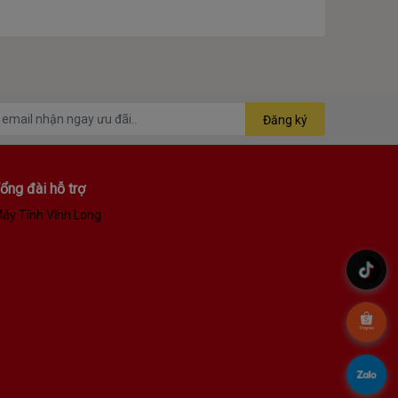
Đăng ký
ổng đài hỗ trợ
áy Tính Vĩnh Long
.
.
.